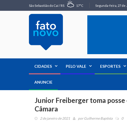
São Sebastião do Caí / RS
17°C
Segunda-feira, 27 de 
CIDADES
PELO VALE
ESPORTES
ANUNCIE
Junior Freiberger toma posse 
Câmara
2 de janeiro de 2021
por
Guilherme Baptista
0