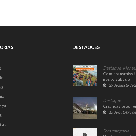
ORIAS
DESTAQUES
s
Destaque
,
Monte
Com transmissão
le
neste sábado
29 de agosto de 
es
ia
Destaque
nça
Crianças brasil
15 de outubro d
s
tas
Sem categoria