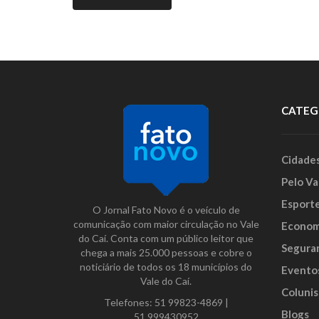
CATEG
Cidade
Pelo Va
Esport
O Jornal Fato Novo é o veículo de
comunicação com maior circulação no Vale
Econom
do Caí. Conta com um público leitor que
Segura
chega a mais 25.000 pessoas e cobre o
noticiário de todos os 18 municípios do
Evento
Vale do Caí.
Colunis
Telefones:
51 99823-4869
|
Blogs
51 999430952