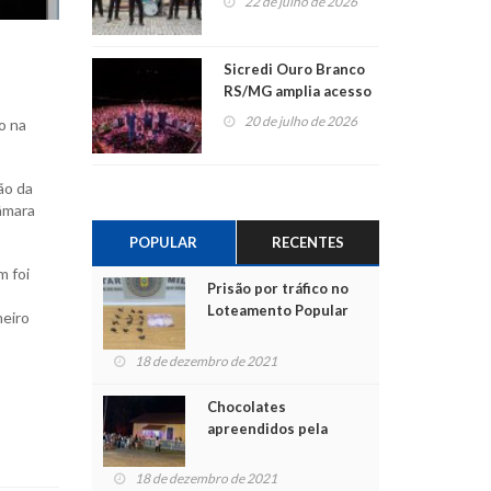
22 de julho de 2026
Sicredi Ouro Branco
RS/MG amplia acesso
ao show dos 45 anos
20 de julho de 2026
o na
para mais associados
ão da
âmara
POPULAR
RECENTES
 foi
Prisão por tráfico no
Loteamento Popular
meiro
18 de dezembro de 2021
Chocolates
apreendidos pela
Polícia são entregues
para crianças na
18 de dezembro de 2021