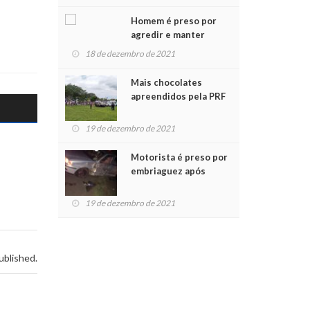
Chegada do Papai Noel
Homem é preso por
agredir e manter
mulher em cárcere
18 de dezembro de 2021
privado
Mais chocolates
apreendidos pela PRF
são entregues a
crianças no Natal
19 de dezembro de 2021
Solidário
Motorista é preso por
embriaguez após
acidente com dois
feridos
19 de dezembro de 2021
ublished.