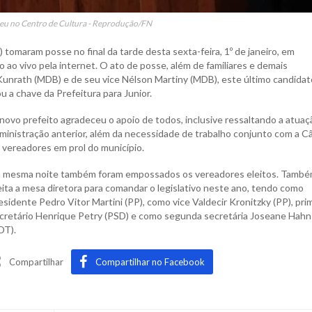
eu no Centro de Cultura - Reprodução/FN
 tomaram posse no final da tarde desta sexta-feira, 1º de janeiro, em
 ao vivo pela internet. O ato de posse, além de familiares e demais
Kunrath (MDB) e de seu vice Nélson Martiny (MDB), este último candidat
 a chave da Prefeitura para Junior.
novo prefeito agradeceu o apoio de todos, inclusive ressaltando a atuaç
ministração anterior, além da necessidade de trabalho conjunto com a C
 vereadores em prol do município.
 mesma noite também foram empossados os vereadores eleitos. Também
eita a mesa diretora para comandar o legislativo neste ano, tendo como
esidente Pedro Vitor Martini (PP), como vice Valdecir Kronitzky (PP), pri
cretário Henrique Petry (PSD) e como segunda secretária Joseane Hahn
DT).
Compartilhar
Compartilhar no Facebook