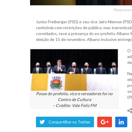
Posse ocorr
Junior Freiberger (PSD) e seu vice Jairo Nienow (PSD)
cerimônia com restrições de público, mas transmissão
convidados, teve a presença do ex-prefeito Albano 
eleição de 15 de novembro. Albano inclusive entregou
O 
ad
de
Na
el
pr
se
Posse do prefeito, vice e vereadores foi no
(P
Centro de Cultura
– Crédito: Vale Feliz FM
Compartilhar no Twitter