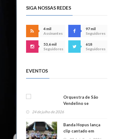
SIGA NOSSAS REDES
4 mil
97 mil
Assinantes
Seguidores
53,6 mil
618
Seguidores
Seguidores
EVENTOS
Orquestra de São
Vendelino se
apresenta na
24 de julho de 2026
Alemanha
Banda Hopus lança
clip cantado em
alemão e inglês