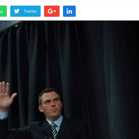
pp
Twitter