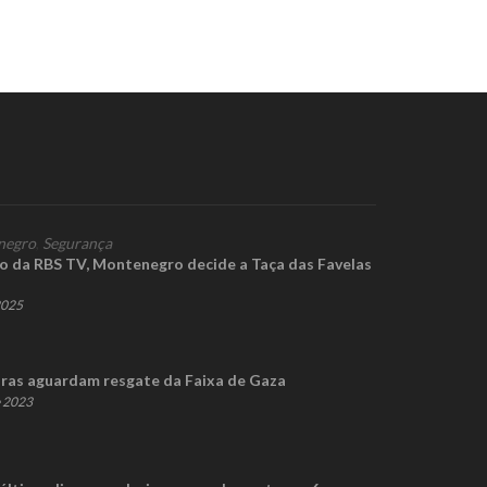
negro
,
Segurança
 da RBS TV, Montenegro decide a Taça das Favelas
2025
eiras aguardam resgate da Faixa de Gaza
e 2023