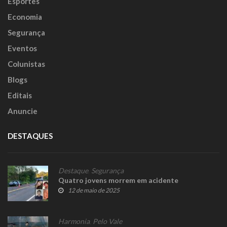
Esportes
Economia
Segurança
Eventos
Colunistas
Blogs
Editais
Anuncie
DESTAQUES
Destaque
,
Segurança
Quatro jovens morrem em acidente
12 de maio de 2025
Harmonia
,
Pelo Vale