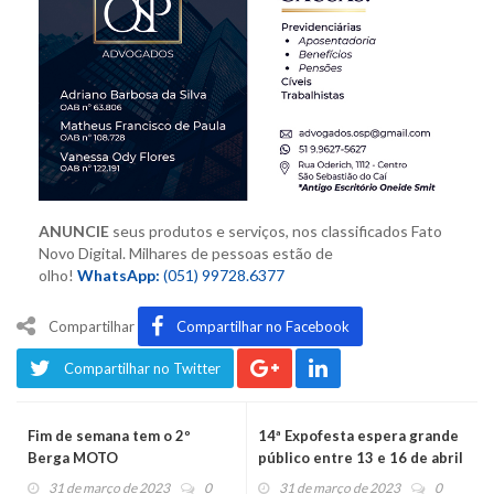
ANUNCIE
seus produtos e serviços,
nos classificados Fato
Novo Digital. M
ilhares de pessoas estão de
olho!
WhatsApp:
(051) 99728.6377
Compartilhar
Compartilhar no Facebook
Compartilhar no Twitter
Fim de semana tem o 2º
14ª Expofesta espera grande
Berga MOTO
público entre 13 e 16 de abril
31 de março de 2023
0
31 de março de 2023
0