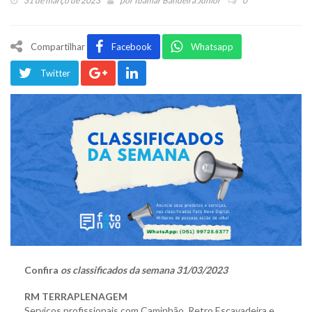
31 de março de 2023
por
Ibamar Bandeira Júnior
0
Compartilhar
Facebook
Whatsapp
Twitter
Confira
os classificados da semana 31/03/2023
RM TERRAPLENAGEM
Serviços profissionais com Caminhão, Retro Escavadeira e