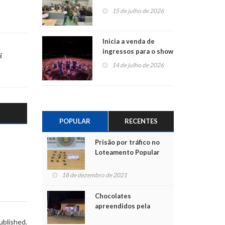
projetos em
15 de julho de 2026
Montenegro
Inicia a venda de
ingressos para o show
í
do Jota Quest nos 45
14 de julho de 2026
anos da Sicredi Ouro
Branco RS/MG
POPULAR
RECENTES
Prisão por tráfico no
Loteamento Popular
18 de dezembro de 2021
Chocolates
apreendidos pela
Polícia são entregues
ublished.