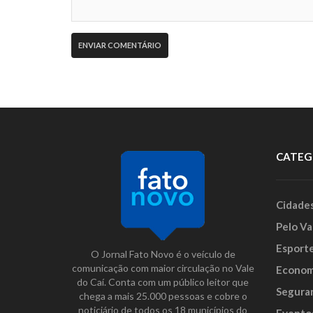
CATEG
Cidade
Pelo Va
Esport
O Jornal Fato Novo é o veículo de
comunicação com maior circulação no Vale
Econom
do Caí. Conta com um público leitor que
Segura
chega a mais 25.000 pessoas e cobre o
noticiário de todos os 18 municípios do
Evento