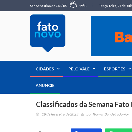
São Sebastião do Caí / RS
19°C
Terça-feira, 21 de Jul
CIDADES
PELO VALE
ESPORTES
ANUNCIE
Classificados da Semana Fat
18 de fevereiro de 2023
por
Ibamar Bandeira Júnior