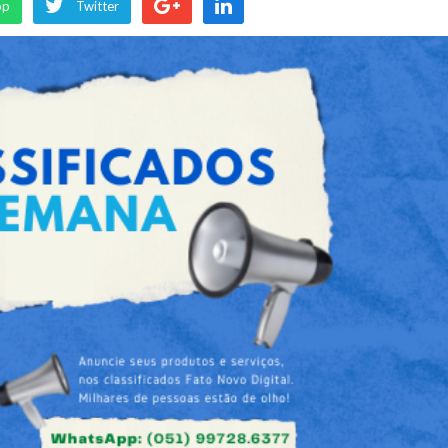
pp
Twitter