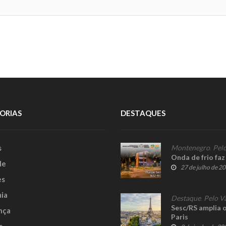
ORIAS
DESTAQUES
s
Montenegro
,
Pelo
Onda de frio faz
le
27 de julho de 2
es
ia
Destaque
,
Pelo V
Sesc/RS amplia o
nça
Paris
s