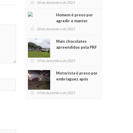
para crianças na
18 de dezembro de 2021
Chegada do Papai Noel
Homem é preso por
agredir e manter
mulher em cárcere
18 de dezembro de 2021
privado
Mais chocolates
apreendidos pela PRF
são entregues a
crianças no Natal
19 de dezembro de 2021
Solidário
Motorista é preso por
embriaguez após
acidente com dois
feridos
19 de dezembro de 2021