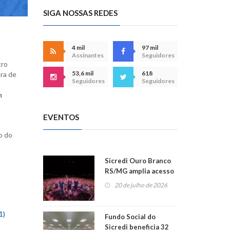
SIGA NOSSAS REDES
4 mil
97 mil
Assinantes
Seguidores
cro
53,6 mil
618
ura de
Seguidores
Seguidores
m
EVENTOS
o do
Sicredi Ouro Branco
RS/MG amplia acesso
ao show dos 45 anos
20 de julho de 2026
para mais associados
1)
Fundo Social do
Sicredi beneficia 32