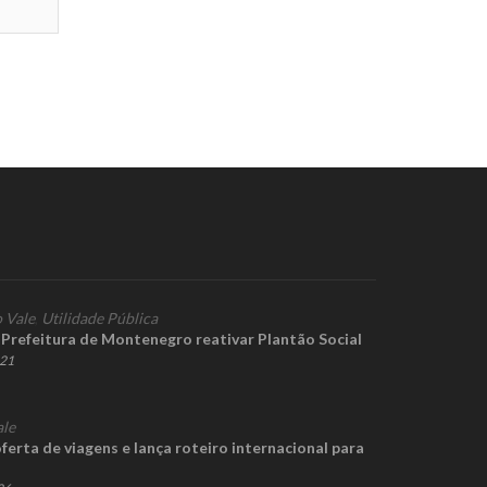
 Vale
,
Utilidade Pública
 Prefeitura de Montenegro reativar Plantão Social
021
ale
ferta de viagens e lança roteiro internacional para