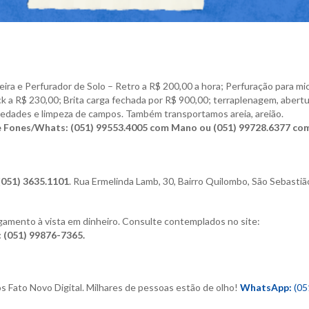
ira e Perfurador de Solo – Retro a R$ 200,00 a hora; Perfuração para mi
ck
a R$ 230,00; Brita carga fechada por R$ 900,00; terraplenagem, abert
edades e limpeza de campos. Também transportamos areia, areião.
 Fones/Whats: (051) 99553.4005 com Mano ou (051) 99728.6377 co
(051) 3635.1101
. Rua Ermelinda
Lamb, 30, Bairro Quilombo,
São Sebastiã
amento à vista em dinheiro. Consulte contemplados no site:
 (051) 99876-7365.
os Fato Novo Digital. M
ilhares de pessoas estão de olho!
WhatsApp:
(05