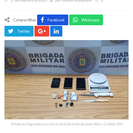
17 de fevereiro de 2023
por
Guilherme Baptista
0
Compartilhar
Facebook
Whatsapp
Twitter
Prisão em flagrante ocorreu no final da tarde de sexta-feira - Crédito: BM