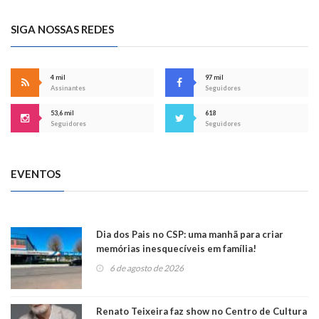
SIGA NOSSAS REDES
4 mil
97 mil
Assinantes
Seguidores
53,6 mil
618
Seguidores
Seguidores
EVENTOS
Dia dos Pais no CSP: uma manhã para criar
memórias inesquecíveis em família!
6 de agosto de 2026
Renato Teixeira faz show no Centro de Cultura