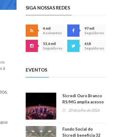
SIGA NOSSAS REDES
4 mil
97 mil
Assinantes
Seguidores
53,6 mil
618
Seguidores
Seguidores
cro
s à
EVENTOS
806,
Sicredi Ouro Branco
RS/MG amplia acesso
ao show dos 45 anos
20 de julho de 2026
para mais associados
água
Fundo Social do
Sicredi beneficia 32