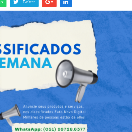
pp
Twitter