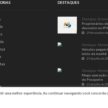
ORIAS
DESTAQUES
s
Destaque
,
Econo
Proprietários de
le
desconto no IP
29 de outubro d
es
ia
Destaque
,
Monte
nça
Veículos pegam 
início da manhã
s
27 de julho de 2
tas
Destaque
,
Monte
Mega operação a
do Pesqueiro
21 de julho de 2
e
rantir uma melhor experiência. Ao continuar navegando você concorda 