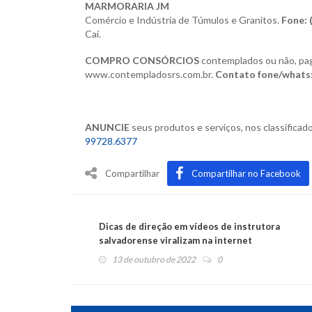
MARMORARIA JM
Comércio e Indústria de Túmulos e Granitos.
Fone: 
Caí.
COMPRO CONSÓRCIOS
contemplados ou não, pag
www.contempladosrs.com.br.
Contato fone/whats:
ANUNCIE
seus produtos e serviços,
nos classificad
99728.6377
Compartilhar
Compartilhar no Facebook
Dicas de direção em vídeos de instrutora
salvadorense viralizam na internet
13 de outubro de 2022
0