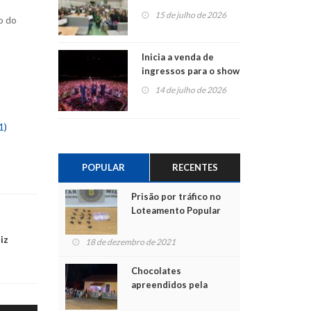
projetos em
15 de julho de 2026
o do
Montenegro
Inicia a venda de
ingressos para o show
do Jota Quest nos 45
14 de julho de 2026
anos da Sicredi Ouro
Branco RS/MG
1)
POPULAR
RECENTES
Prisão por tráfico no
Loteamento Popular
iz
18 de dezembro de 2021
Chocolates
apreendidos pela
Polícia são entregues