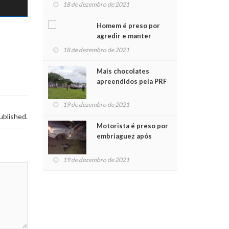
para crianças na
18 de dezembro de 2021
Chegada do Papai Noel
Homem é preso por
agredir e manter
mulher em cárcere
18 de dezembro de 2021
privado
Mais chocolates
apreendidos pela PRF
são entregues a
crianças no Natal
19 de dezembro de 2021
Solidário
ublished.
Motorista é preso por
embriaguez após
acidente com dois
feridos
19 de dezembro de 2021