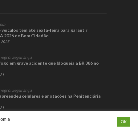
mia
 veículos têm até sexta-feira para garantir
VA 2026 de Bom Cidadão
e 2025
negro
,
Segurança
fogo em grave acidente que bloqueia a BR 386 no
021
negro
,
Segurança
preendeu celulares e anotações na Penitenciária
021
com a
OK