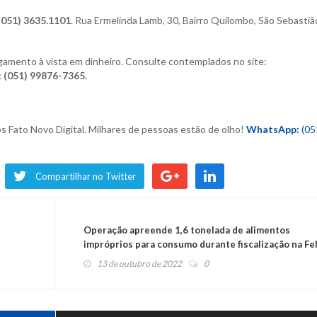
(051) 3635.1101
. Rua Ermelinda
Lamb, 30, Bairro Quilombo,
São Sebastiã
amento à vista em dinheiro. Consulte contemplados no site:
 (051) 99876-7365.
os Fato Novo Digital. M
ilhares de pessoas estão de olho!
WhatsApp:
(05
Compartilhar no Twitter
Operação apreende 1,6 tonelada de alimentos
impróprios para consumo durante fiscalização na Fel
13 de outubro de 2022
0