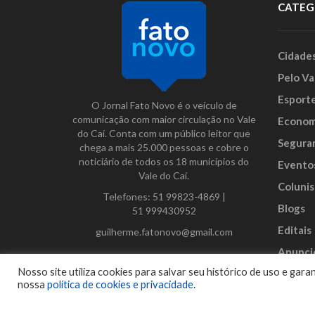
CATEG
Cidade
Pelo Va
Esport
O Jornal Fato Novo é o veículo de
comunicação com maior circulação no Vale
Econom
do Caí. Conta com um público leitor que
Segura
chega a mais 25.000 pessoas e cobre o
noticiário de todos os 18 municípios do
Evento
Vale do Caí.
Colunis
Telefones:
51 99823-4869
|
Blogs
51 999430952
Editais
guilherme.fatonovo@gmail.com
Anunci
Facebook
Instagram
Twitter
Nosso site utiliza cookies para salvar seu histórico de uso e ga
nossa
política de cookies e privacidade
.