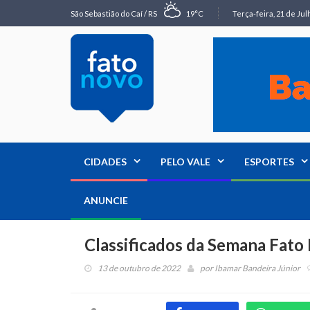
São Sebastião do Caí / RS
19°C
Terça-feira, 21 de Jul
CIDADES
PELO VALE
ESPORTES
ANUNCIE
Classificados da Semana Fat
13 de outubro de 2022
por
Ibamar Bandeira Júnior