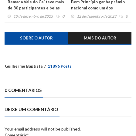
Remada Vale do Caí teve mais
Bom Princípio ganha prêmio
de 80 participantes e belas
nacional como um dos
imagens
melhores do Brasil em
10 de dezembro de 2023
0
12 de dezembro de 2023
0
Sustentabilidade
SOBRE O AUTOR
MAIS DO AUTOR
Guilherme Baptista
11896 Posts
0 COMENTÁRIOS
DEIXE UM COMENTÁRIO
Your email address will not be published.
Comentário*