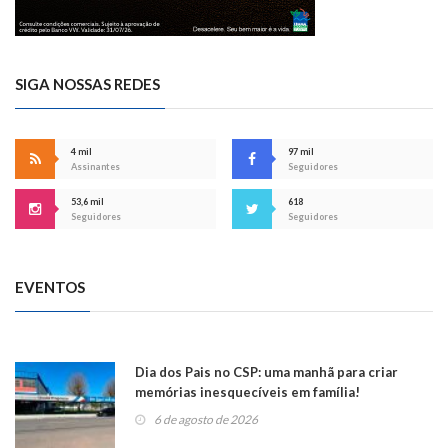
SIGA NOSSAS REDES
4 mil
97 mil
Assinantes
Seguidores
53,6 mil
618
Seguidores
Seguidores
EVENTOS
Dia dos Pais no CSP: uma manhã para criar
memórias inesquecíveis em família!
6 de agosto de 2026