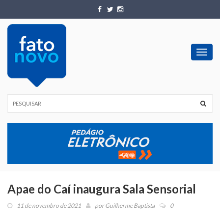
Toggl
navig
Apae do Caí inaugura Sala Sensorial
11 de novembro de 2021
por
Guilherme Baptista
0