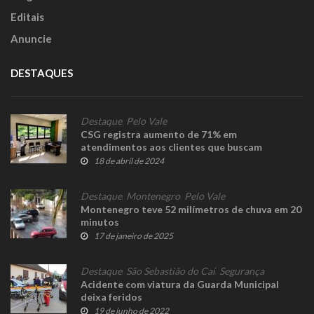
Editais
Anuncie
DESTAQUES
Destaque
,
Pelo Vale
CSG registra aumento de 71% em
atendimentos aos clientes que buscam
informação sobre o pedágio free flow
18 de abril de 2024
Destaque
,
Montenegro
,
Pelo Vale
Montenegro teve 52 milímetros de chuva em 20
minutos
17 de janeiro de 2025
Destaque
,
São Sebastião do Caí
,
Segurança
Acidente com viatura da Guarda Municipal
deixa feridos
19 de junho de 2022