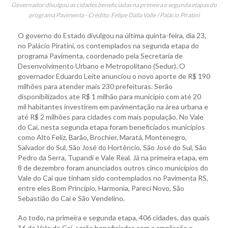
Governador divulgou as cidades beneficiadas na primeira e segunda etapas do
programa Pavimenta - Crédito: Felipe Dalla Valle / Palácio Piratini
O governo do Estado divulgou na última quinta-feira, dia 23,
no Palácio Piratini, os contemplados na segunda etapa do
programa Pavimenta, coordenado pela Secretaria de
Desenvolvimento Urbano e Metropolitano (Sedur). O
governador Eduardo Leite anunciou o novo aporte de R$ 190
milhões para atender mais 230 prefeituras. Serão
disponibilizados ate R$ 1 milhão para município com até 20
mil habitantes investirem em pavimentação na área urbana e
até R$ 2 milhões para cidades com mais população. No Vale
do Caí, nesta segunda etapa foram beneficiados municípios
como Alto Feliz, Barão, Brochier, Maratá, Montenegro,
Salvador do Sul, São José do Hortêncio, São José do Sul, São
Pedro da Serra, Tupandi e Vale Real. Já na primeira etapa, em
8 de dezembro foram anunciados outros cinco municípios do
Vale do Caí que tinham sido contemplados no Pavimenta RS,
entre eles Bom Princípio, Harmonia, Pareci Novo, São
Sebastião do Caí e São Vendelino.
Ao todo, na primeira e segunda etapa, 406 cidades, das quais
16 do Vale do Caí, serão beneficiadas com a ampliação e