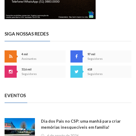
SIGA NOSSAS REDES
4 mil
97 mil
Assinantes
Seguidores
53,6 mil
618
Seguidores
Seguidores
EVENTOS
Dia dos Pais no CSP: uma manhã para criar
memórias inesquecíveis em família!
6 de agosto de 2026