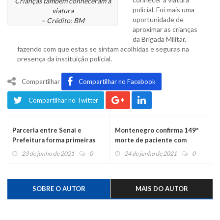
Crianças também conheceram a
policial. Foi mais uma
viatura
oportunidade de
– Crédito: BM
aproximar as crianças
da Brigada Militar,
fazendo com que estas se sintam acolhidas e seguras na
presença da instituição policial.
Compartilhar
Compartilhar no Facebook
Compartilhar no Twitter
Parceria entre Senai e
Montenegro confirma 149º
Prefeitura forma primeiras
morte de paciente com
turmas
coronavírus
23 de junho de 2021
0
24 de junho de 2021
0
SOBRE O AUTOR
MAIS DO AUTOR