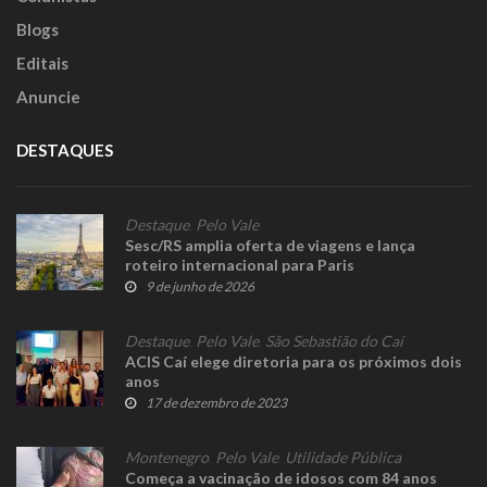
Blogs
Editais
Anuncie
DESTAQUES
Destaque
,
Pelo Vale
Sesc/RS amplia oferta de viagens e lança
roteiro internacional para Paris
9 de junho de 2026
Destaque
,
Pelo Vale
,
São Sebastião do Caí
ACIS Caí elege diretoria para os próximos dois
anos
17 de dezembro de 2023
Montenegro
,
Pelo Vale
,
Utilidade Pública
Começa a vacinação de idosos com 84 anos