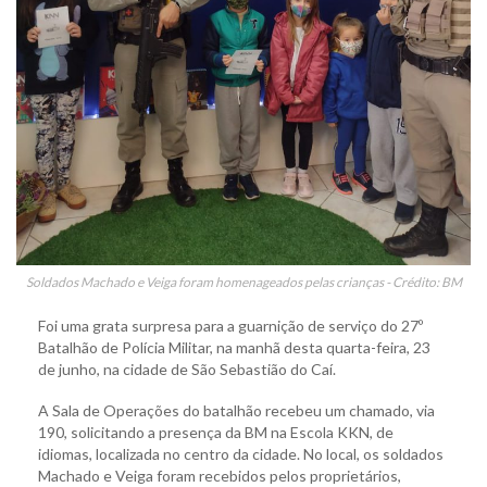
Soldados Machado e Veiga foram homenageados pelas crianças - Crédito: BM
Foi uma grata surpresa para a guarnição de serviço do 27º
Batalhão de Polícia Militar, na manhã desta quarta-feira, 23
de junho, na cidade de São Sebastião do Caí.
A Sala de Operações do batalhão recebeu um chamado, via
190, solicitando a presença da BM na Escola KKN, de
idiomas, localizada no centro da cidade. No local, os soldados
Machado e Veiga foram recebidos pelos proprietários,