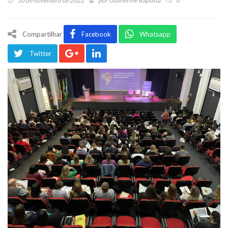
10 de novembro de 2022
por
Guilherme Baptista
0
Compartilhar
Facebook
Whatsapp
Twitter