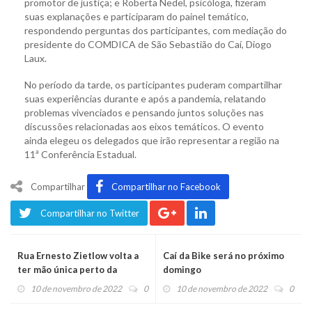
promotor de justiça; e Roberta Nedel, psicóloga, fizeram
suas explanações e participaram do painel temático,
respondendo perguntas dos participantes, com mediação do
presidente do COMDICA de São Sebastião do Caí, Diogo
Laux.
No período da tarde, os participantes puderam compartilhar
suas experiências durante e após a pandemia, relatando
problemas vivenciados e pensando juntos soluções nas
discussões relacionadas aos eixos temáticos. O evento
ainda elegeu os delegados que irão representar a região na
11ª Conferência Estadual.
Compartilhar
Compartilhar no Facebook
Compartilhar no Twitter
Rua Ernesto Zietlow volta a
Caí da Bike será no próximo
ter mão única perto da
domingo
rodoviária de Montenegro
10 de novembro de 2022
0
10 de novembro de 2022
0