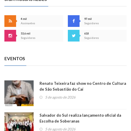
4 mil
97 mil
Assinantes
Seguidores
53,6 mil
618
Seguidores
Seguidores
EVENTOS
Renato Teixeira faz show no Centro de Cultura
de São Sebastião do Caí
5 de agosto de 2026
Salvador do Sul realiza lançamento oficial da
Escolha de Soberanas
5 de agosto de 2026