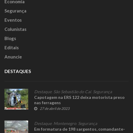
Economia
Segurança
Eventos
Colunistas
Blogs
Editais
Anuncie
DESTAQUES
Destaque
,
São Sebastião do Caí
,
Segurança
Capotagem na ERS 122 deixa motorista preso
nas ferragens
27 de abril de 2023
Destaque
,
Montenegro
,
Segurança
Em formatura de 198 sargentos, comandante-