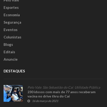
Pelo Vale
Esportes
Economia
Segurança
Eventos
Colunistas
Blogs
Editais
Anuncie
DESTAQUES
Pelo Vale
,
São Sebastião do Caí
,
Utilidade Pública
230 idosos com mais de 77 anos receberam
vacina no drive thru do Caí
16 de março de 2021