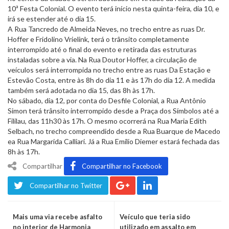
10ª Festa Colonial. O evento terá início nesta quinta-feira, dia 10, e
irá se estender até o dia 15.
A Rua Tancredo de Almeida Neves, no trecho entre as ruas Dr.
Hoffer e Fridolino Vrielink, terá o trânsito completamente
interrompido até o final do evento e retirada das estruturas
instaladas sobre a via. Na Rua Doutor Hoffer, a circulação de
veículos será interrompida no trecho entre as ruas Da Estação e
Estevão Costa, entre às 8h do dia 11 e às 17h do dia 12. A medida
também será adotada no dia 15, das 8h às 17h.
No sábado, dia 12, por conta do Desfile Colonial, a Rua Antônio
Simon terá trânsito interrompido desde a Praça dos Símbolos até a
Fililau, das 11h30 às 17h. O mesmo ocorrerá na Rua Maria Edith
Selbach, no trecho compreendido desde a Rua Buarque de Macedo
ea Rua Margarida Calliari. Já a Rua Emílio Diemer estará fechada das
8h às 17h.
Compartilhar
Compartilhar no Facebook
Compartilhar no Twitter
Mais uma via recebe asfalto
Veículo que teria sido
no interior de Harmonia
utilizado em assalto em