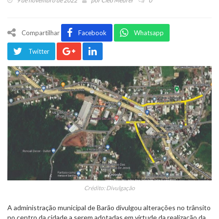
9 de novembro de 2022
por
Cleo Meurer
0
Compartilhar
Facebook
Whatsapp
Twitter
Crédito: Divulgação
A administração municipal de Barão divulgou alterações no trânsito
no centro da cidade a serem adotadas em virtude da realização da