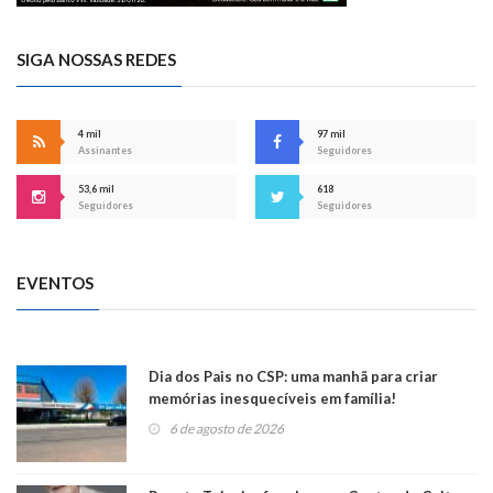
SIGA NOSSAS REDES
4 mil
97 mil
Assinantes
Seguidores
53,6 mil
618
Seguidores
Seguidores
EVENTOS
Dia dos Pais no CSP: uma manhã para criar
memórias inesquecíveis em família!
6 de agosto de 2026