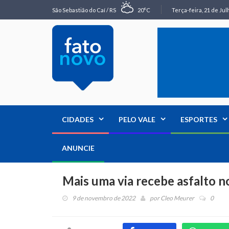
São Sebastião do Caí / RS
20°C
Terça-feira, 21 de Jul
CIDADES
PELO VALE
ESPORTES
ANUNCIE
Mais uma via recebe asfalto n
9 de novembro de 2022
por
Cleo Meurer
0