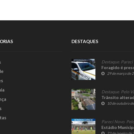
ORIAS
DESTAQUES
s
Destaque
,
Pareci
Foragido é pres
le
29 de março de 
es
ia
Destaque
,
Pelo V
Trânsito altera
nça
10 de outubro d
s
tas
Pareci Novo
,
Pelo
Estádio Municip
23 de janeiro de