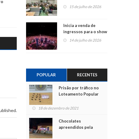
ro
projetos em
15 de julho de 2026
Montenegro
Inicia a venda de
ingressos para o show
do Jota Quest nos 45
14 de julho de 2026
anos da Sicredi Ouro
Branco RS/MG
POPULAR
RECENTES
Prisão por tráfico no
Loteamento Popular
18 de dezembro de 2021
ublished.
Chocolates
apreendidos pela
Polícia são entregues