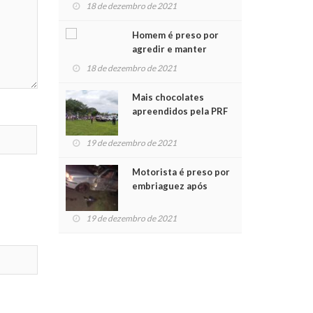
para crianças na
18 de dezembro de 2021
Chegada do Papai Noel
Homem é preso por
agredir e manter
mulher em cárcere
18 de dezembro de 2021
privado
Mais chocolates
apreendidos pela PRF
são entregues a
crianças no Natal
19 de dezembro de 2021
Solidário
Motorista é preso por
embriaguez após
acidente com dois
feridos
19 de dezembro de 2021