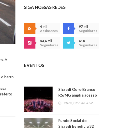
SIGA NOSSAS REDES
4 mil
97 mil
Assinantes
Seguidores
53,6 mil
618
Seguidores
Seguidores
ro. A
EVENTOS
 o barro
ossa
Sicredi Ouro Branco
refeito
RS/MG amplia acesso
ao show dos 45 anos
20 de julho de 2026
para mais associados
Fundo Social do
Sicredi beneficia 32