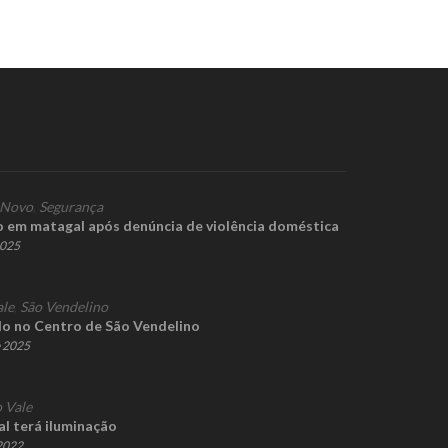
 Novo
,
Segurança
o em matagal após denúncia de violência doméstica
2025
ale
,
São Vendelino
do no Centro de São Vendelino
e 2025
 Vale
al terá iluminação
 2022