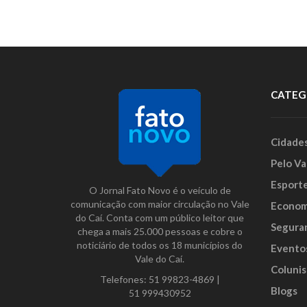
CATEG
Cidade
Pelo Va
Esport
O Jornal Fato Novo é o veículo de
comunicação com maior circulação no Vale
Econom
do Caí. Conta com um público leitor que
Segura
chega a mais 25.000 pessoas e cobre o
noticiário de todos os 18 municípios do
Evento
Vale do Caí.
Colunis
Telefones:
51 99823-4869
|
Blogs
51 999430952