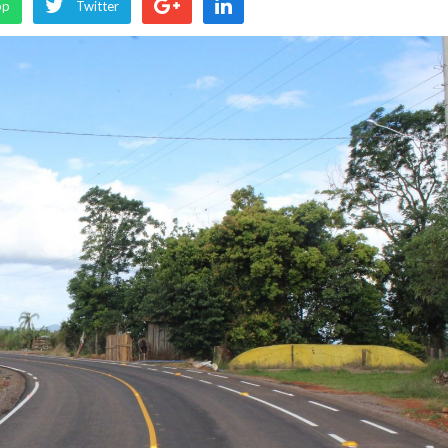
pp
Twitter