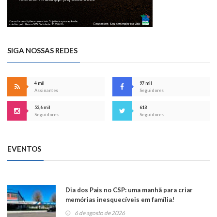
SIGA NOSSAS REDES
4 mil
97 mil
Assinantes
Seguidores
53,6 mil
618
Seguidores
Seguidores
EVENTOS
Dia dos Pais no CSP: uma manhã para criar
memórias inesquecíveis em família!
6 de agosto de 2026