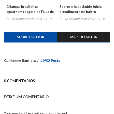
Crianças brasileiras
Secretaria de Saúde inicia
aguardam resgate da Faixa de
atendimento no bairro
Gaza
Quilombo
15 de outubro de 2023
0
16 de outubro de 2023
0
SOBRE O AUTOR
MAIS DO AUTOR
Guilherme Baptista
11902 Posts
0 COMENTÁRIOS
DEIXE UM COMENTÁRIO
Your email address will not be published.