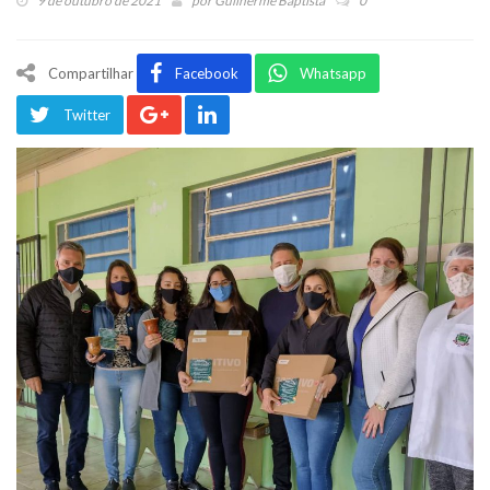
9 de outubro de 2021
por
Guilherme Baptista
0
Compartilhar
Facebook
Whatsapp
Twitter