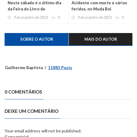
Neste sábado é o último dia
Acidente com morte e vários
da Feira do Livro de
feridos, no Muda Boi
Montenegro
9 de outubro de 2021
0
9 de outubro de 2021
0
SOBRE O AUTOR
MAIS DO AUTOR
Guilherme Baptista
11883 Posts
0 COMENTÁRIOS
DEIXE UM COMENTÁRIO
Your email address will not be published.
Comentário*