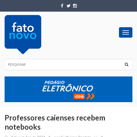
Toggl
navig
Professores caienses recebem
notebooks