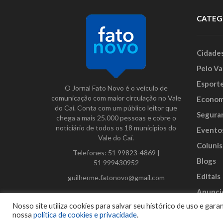
CATEG
Cidade
Pelo Va
Esport
O Jornal Fato Novo é o veículo de
comunicação com maior circulação no Vale
Econom
do Caí. Conta com um público leitor que
Segura
chega a mais 25.000 pessoas e cobre o
noticiário de todos os 18 municípios do
Evento
Vale do Caí.
Colunis
Telefones:
51 99823-4869
|
Blogs
51 999430952
Editais
guilherme.fatonovo@gmail.com
Anunci
Facebook
Instagram
Twitter
Nosso site utiliza cookies para salvar seu histórico de uso e ga
nossa
política de cookies e privacidade
.