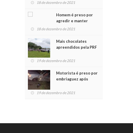
para crianças na
18 de dezembro de 2021
Chegada do Papai Noel
Homem é preso por
agredir e manter
mulher em cárcere
18 de dezembro de 2021
privado
Mais chocolates
apreendidos pela PRF
são entregues a
crianças no Natal
19 de dezembro de 2021
Solidário
Motorista é preso por
embriaguez após
acidente com dois
feridos
19 de dezembro de 2021