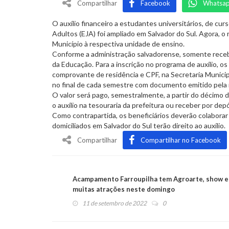
Compartilhar
Facebook
Whatsa
O auxílio financeiro a estudantes universitários, de cur
Adultos (EJA) foi ampliado em Salvador do Sul. Agora, o
Município à respectiva unidade de ensino.
Conforme a administração salvadorense, somente recebe
da Educação. Para a inscrição no programa de auxílio, 
comprovante de residência e CPF, na Secretaria Municip
no final de cada semestre com documento emitido pela i
O valor será pago, semestralmente, a partir do décimo 
o auxílio na tesouraria da prefeitura ou receber por dep
Como contrapartida, os beneficiários deverão colabora
domiciliados em Salvador do Sul terão direito ao auxílio.
Compartilhar
Compartilhar no Facebook
Acampamento Farroupilha tem Agroarte, show e
muitas atrações neste domingo
11 de setembro de 2022
0