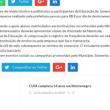
pp
Twitter
sos de níveis técnico e politécnico e participantes da Educação de Jovens
 repasse realizado pela prefeitura passou para R$ 8 por dia de deslocame
rão o apoio alunos matriculados em instituições reconhecidas pelo Min
os interessados deverão apresentar cópias de Atestado de Matrícula,
al da Educação. A comprovação e registro de frequência deverão ser rea
nstituição de ensino ou pela empresa que faz o transporte.
dia útil do mês subsequente ao término do semestre. O estudante poderá
ósito bancário.
r em eventos sociais ou campanhas promovidas pelo Município. Somente 
Compartilhar no Twitter
CUFA completa 14 anos em Montenegro
12 de setembro de 2022
0