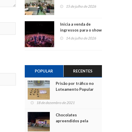
projetos em
15 de julho de 2026
Montenegro
Inicia a venda de
ingressos para o show
do Jota Quest nos 45
14 de julho de 2026
anos da Sicredi Ouro
Branco RS/MG
POPULAR
RECENTES
Prisão por tráfico no
Loteamento Popular
18 de dezembro de 2021
Chocolates
apreendidos pela
Polícia são entregues