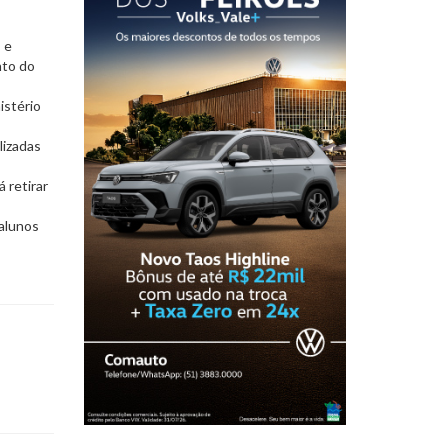
 e
nto do
istério
lizadas
 retirar
alunos