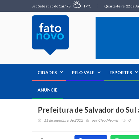
São Sebastião do Caí / RS
17°C
Quarta-feira, 22 de Ju
CIDADES
PELO VALE
ESPORTES
ANUNCIE
Prefeitura de Salvador do Sul 
11 de setembro de 2022
por
Cleo Meurer
0