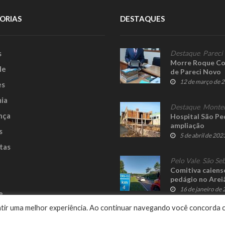
ORIAS
DESTAQUES
s
Destaque
,
Pareci
Morre Roque Coll
le
de Pareci Novo
12 de março de 
es
ia
Destaque
,
Monte
nça
Hospital São Ped
ampliação
s
5 de abril de 202
tas
Pelo Vale
,
São Seb
Comitiva caiense
pedágio no Arei
16 de janeiro de
e
rantir uma melhor experiência. Ao continuar navegando você concorda 