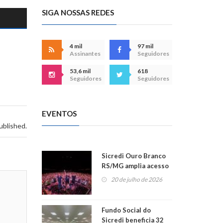
SIGA NOSSAS REDES
4 mil
97 mil
Assinantes
Seguidores
53,6 mil
618
Seguidores
Seguidores
EVENTOS
ublished.
Sicredi Ouro Branco
RS/MG amplia acesso
ao show dos 45 anos
20 de julho de 2026
para mais associados
Fundo Social do
Sicredi beneficia 32