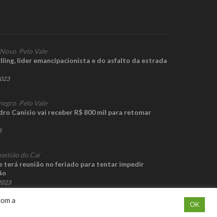
 Novo
,
Pelo Vale
ing, líder emancipacionista e do asfalto da estrada
2023
negro
,
Pelo Vale
ro Canísio vai receber R$ 800 mil para retomar
3
astião do Caí
 terá reunião no feriado para tentar impedir
ão
 2023
com a
OK