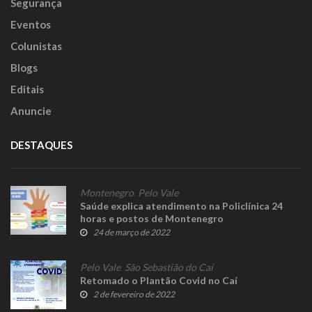
Segurança
Eventos
Colunistas
Blogs
Editais
Anuncie
DESTAQUES
Montenegro
,
Pelo Vale
Saúde explica atendimento na Policlínica 24
horas e postos de Montenegro
24 de março de 2022
Pelo Vale
,
São Sebastião do Caí
Retomado o Plantão Covid no Caí
2 de fevereiro de 2022