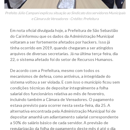
Prefeito Júlio Campani explicou situação ao Sindicato dos servidores Municipais
e Câmara de Vereadores - Crédito: Prefeitura
Em nota oficial divulgada hoje, a Prefeitura de São Sebastião
do Caí informou que os dados da Administração Municipal
voltaram a ser fortemente afetados por hackers. Isso já
tinha ocorrido em 2019, quando chegaram a ser atingidos
arquivos de diversas secretarias. Já na última terça-feira, dia
22, o sistema afetado foi do setor de Recursos Humanos.
De acordo com a Prefeitura, mesmo com todos os
mecanismos de defesa, como antivírus, a integridade do
sistema voltou a ser violada. E com isso o município ficou sem
condições técnicas de depositar integralmente a folha
salarial dos funcionários relativa ao mês de fevereiro,
incluindo também a Câmara de Vereadores. O pagamento
estava previsto para ocorrer nesta sexta-feira, dia 25. A
alternativa encontrada pela Administração Municipal foi de
depositar amanhã um adiantamento salarial correspondente
a 50% do salário básico de cada servidor. A previsão de
regularização da folha de pagamento deste mês é até o dia