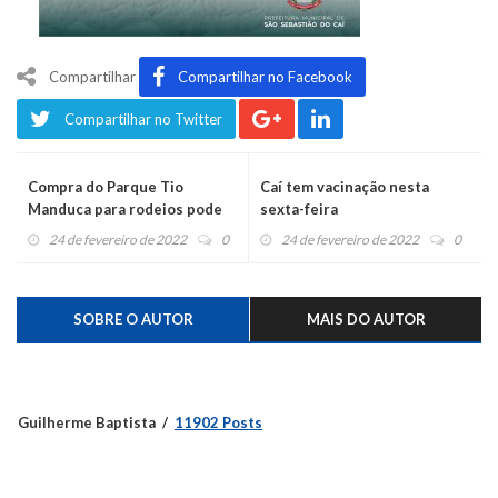
Compartilhar
Compartilhar no Facebook
Compartilhar no Twitter
Compra do Parque Tio
Caí tem vacinação nesta
Manduca para rodeios pode
sexta-feira
abrir espaço para área de
24 de fevereiro de 2022
0
24 de fevereiro de 2022
0
eventos no Centenário
SOBRE O AUTOR
MAIS DO AUTOR
Guilherme Baptista
11902 Posts