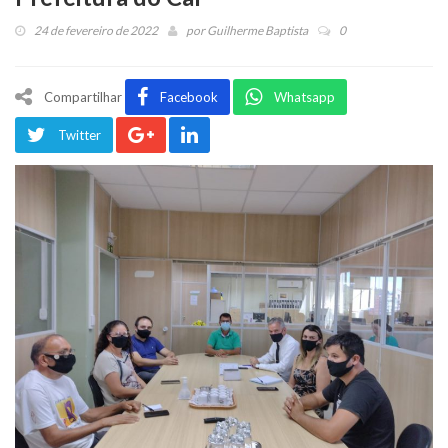
24 de fevereiro de 2022
por
Guilherme Baptista
0
Compartilhar
Facebook
Whatsapp
Twitter