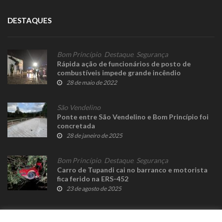
DESTAQUES
Bom Princípio
,
Destaque
,
Segurança
Rápida ação de funcionários de posto de
combustíveis impede grande incêndio
28 de maio de 2022
São Vendelino
Ponte entre São Vendelino e Bom Princípio foi
concretada
28 de janeiro de 2025
Bom Princípio
,
Destaque
,
Segurança
Carro de Tupandi cai no barranco e motorista
fica ferido na ERS-452
23 de agosto de 2025