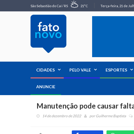
São Sebastião do Caí / RS
21°C
Terça-feira, 21 de Jul
CIDADES
PELO VALE
ESPORTES
ANUNCIE
Manutenção pode causar falta
14 de dezembro de 2022
por
Guilherme Baptista