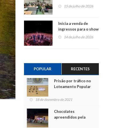
projetos em
15 de julho de 2026
Montenegro
Inicia a venda de
ingressos para o show
do Jota Quest nos 45
14 de julho de 2026
anos da Sicredi Ouro
Branco RS/MG
POPULAR
RECENTES
Prisão por tráfico no
Loteamento Popular
18 de dezembro de 2021
Chocolates
apreendidos pela
Polícia são entregues