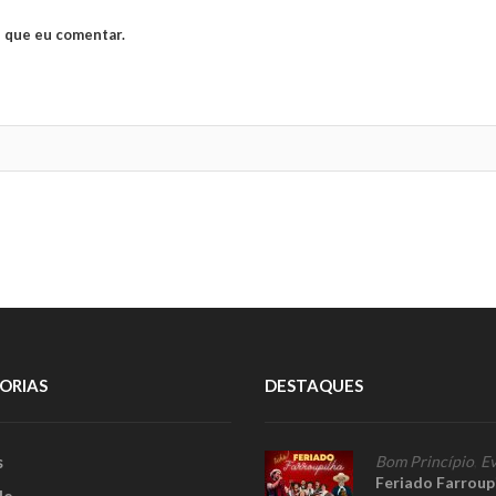
 que eu comentar.
ORIAS
DESTAQUES
s
Bom Princípio
,
Ev
Feriado Farroup
le