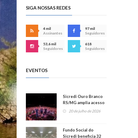
SIGA NOSSAS REDES
4 mil
97 mil
Assinantes
Seguidores
53,6 mil
618
Seguidores
Seguidores
EVENTOS
Sicredi Ouro Branco
RS/MG amplia acesso
ao show dos 45 anos
20 de julho de 2026
para mais associados
Fundo Social do
Sicredi beneficia 32