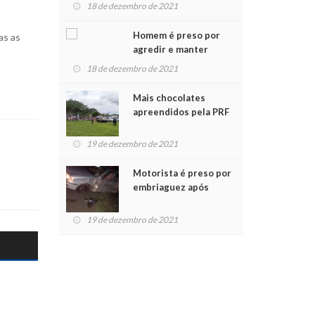
para crianças na
18 de dezembro de 2021
Chegada do Papai Noel
Homem é preso por
as as
agredir e manter
mulher em cárcere
18 de dezembro de 2021
privado
Mais chocolates
apreendidos pela PRF
são entregues a
crianças no Natal
19 de dezembro de 2021
Solidário
Motorista é preso por
embriaguez após
acidente com dois
feridos
19 de dezembro de 2021