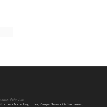
entos
,
Pelo Vale
ilha terá Neto Fagundes, Roupa Nova e Os Serranos,