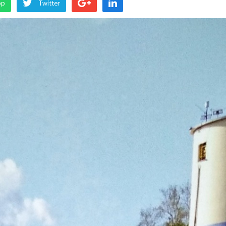
pp
Twitter