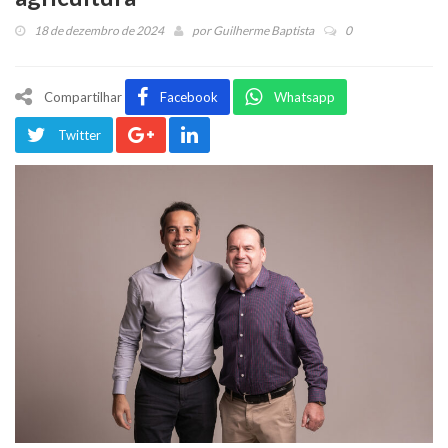
18 de dezembro de 2024
por
Guilherme Baptista
0
Compartilhar
Facebook
Whatsapp
Twitter