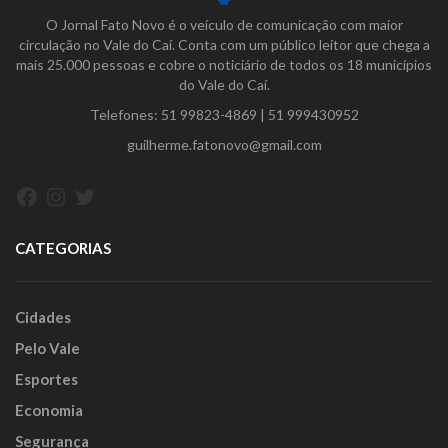
O Jornal Fato Novo é o veículo de comunicação com maior
circulação no Vale do Caí. Conta com um público leitor que chega a
mais 25.000 pessoas e cobre o noticiário de todos os 18 municípios
do Vale do Caí.
Telefones:
51 99823-4869
|
51 999430952
guilherme.fatonovo@gmail.com
Facebook
Instagram
Twitter
CATEGORIAS
Cidades
Pelo Vale
Esportes
Economia
Segurança