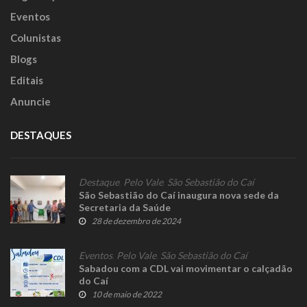
Eventos
Colunistas
Blogs
Editais
Anuncie
DESTAQUES
Destaque
,
Pelo Vale
,
São Sebastião do Caí
São Sebastião do Caí inaugura nova sede da
Secretaria da Saúde
28 de dezembro de 2024
Eventos
,
Pelo Vale
,
São Sebastião do Caí
Sabadou com a CDL vai movimentar o calçadão
do Caí
10 de maio de 2022