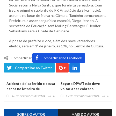
Social retorna Neiva Santos, que foi eleita vereadora. Com
isso, o primeiro suplente do PP, Anastácio da Silva (Tacio),
assume no lugar de Neiva na Câmara. Também permanece na
Prefeitura o assessor jurídico especial, Diego Jensen. A
secretária de Educação será Mailing Berwanger. E Jenifer
Sebastiany será a Chefe de Gabinete.
A posse do prefeito e vice, além dos nove vereadores
eleitos, será em 1º de janeiro, às 19h, no Centro de Cultura.
Compartilhar
Compartilhar no Facebook
Compartilhar no Twitter
Acidente deixa ferido e causa
Seguro DPVAT não deve
danos no letreiro de
voltar a ser cobrado
Montenegro
18 de dezembro de 2024
0
19 de dezembro de 2024
0
SOBRE O AUTOR
MAIS DO AUTOR