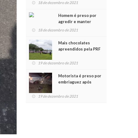
para crianças na
18 de dezembro de 2021
Chegada do Papai Noel
Homem é preso por
agredir e manter
mulher em cárcere
18 de dezembro de 2021
privado
Mais chocolates
apreendidos pela PRF
são entregues a
crianças no Natal
19 de dezembro de 2021
Solidário
Motorista é preso por
embriaguez após
acidente com dois
feridos
19 de dezembro de 2021