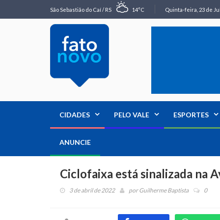
São Sebastião do Caí / RS
14°C
Quinta-feira, 23 de Ju
CIDADES
PELO VALE
ESPORTES
ANUNCIE
Ciclofaixa está sinalizada na 
3 de abril de 2022
por
Guilherme Baptista
0