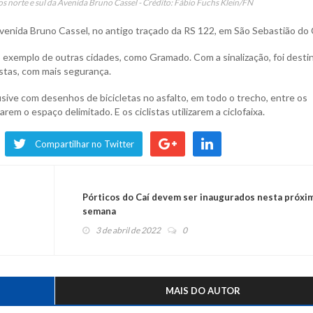
os norte e sul da Avenida Bruno Cassel - Crédito: Fábio Fuchs Klein/FN
Avenida Bruno Cassel, no antigo traçado da RS 122, em São Sebastião do 
o exemplo de outras cidades, como Gramado. Com a sinalização, foi desti
istas, com mais segurança.
usive com desenhos de bicicletas no asfalto, em todo o trecho, entre os
em o espaço delimitado. E os ciclistas utilizarem a ciclofaixa.
Compartilhar no Twitter
Pórticos do Caí devem ser inaugurados nesta próxi
semana
3 de abril de 2022
0
MAIS DO AUTOR