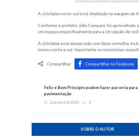
Ciclofaixa está demarcada entre os trev
A ciclofaixa norte-sul está sinalizada na margem da 
Conforme o prefeito Júlio Campani, foi aproveitado 
um espaço especificamente para a circulação de cicl
A ciclofaixa está demarcada com faixa vermelha, incl
trevos norte e sul. Importante os motoristas respeitar
Compartilhar
Compartilhar no Facebook
Feliz e Bom Princípio podem fazer parceria para
pavimentação
2 de abril de 2022
0
SOBRE O AUTOR