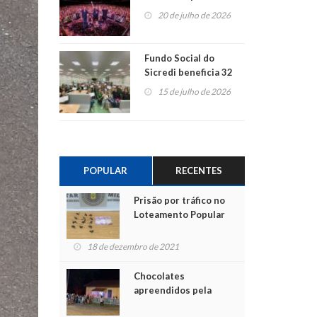
ao show dos 45 anos
20 de julho de 2026
para mais associados
Fundo Social do
Sicredi beneficia 32
projetos em
15 de julho de 2026
Montenegro
POPULAR
RECENTES
Prisão por tráfico no
Loteamento Popular
18 de dezembro de 2021
Chocolates
apreendidos pela
Polícia são entregues