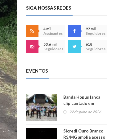
SIGA NOSSAS REDES
4 mil
97 mil
Assinantes
Seguidores
53,6 mil
618
Seguidores
Seguidores
EVENTOS
Banda Hopus lança
clip cantado em
alemão e inglês
22 de julho de 2026
Sicredi Ouro Branco
RS/MG amplia acesso