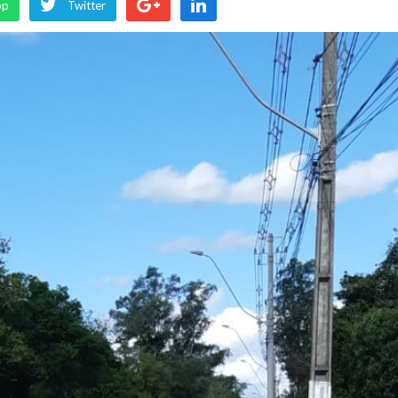
pp
Twitter