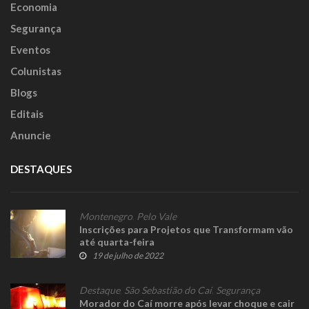
Economia
Segurança
Eventos
Colunistas
Blogs
Editais
Anuncie
DESTAQUES
Montenegro
,
Pelo Vale
Inscrições para Projetos que Transformam vão
até quarta-feira
19 de julho de 2022
Destaque
,
São Sebastião do Caí
,
Segurança
Morador do Caí morre após levar choque e cair