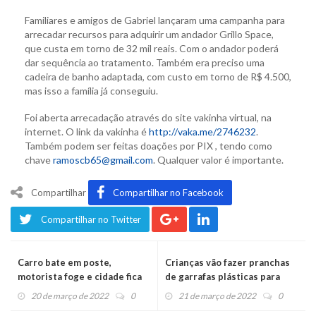
Familiares e amigos de Gabriel lançaram uma campanha para
arrecadar recursos para adquirir um andador Grillo Space,
que custa em torno de 32 mil reais. Com o andador poderá
dar sequência ao tratamento. Também era preciso uma
cadeira de banho adaptada, com custo em torno de R$ 4.500,
mas isso a família já conseguiu.
Foi aberta arrecadação através do site vakinha virtual, na
internet. O link da vakinha é
http://vaka.me/2746232
.
Também podem ser feitas doações por PIX , tendo como
chave
ramoscb65@gmail.com
. Qualquer valor é importante.
Compartilhar
Compartilhar no Facebook
Compartilhar no Twitter
Carro bate em poste,
Crianças vão fazer pranchas
motorista foge e cidade fica
de garrafas plásticas para
sem luz
remar no rio Caí
20 de março de 2022
0
21 de março de 2022
0