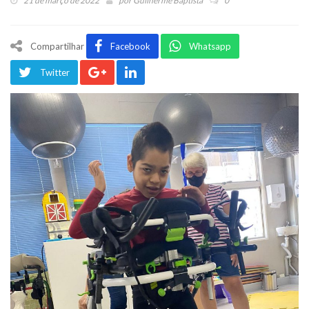
21 de março de 2022
por
Guilherme Baptista
0
Compartilhar
Facebook
Whatsapp
Twitter