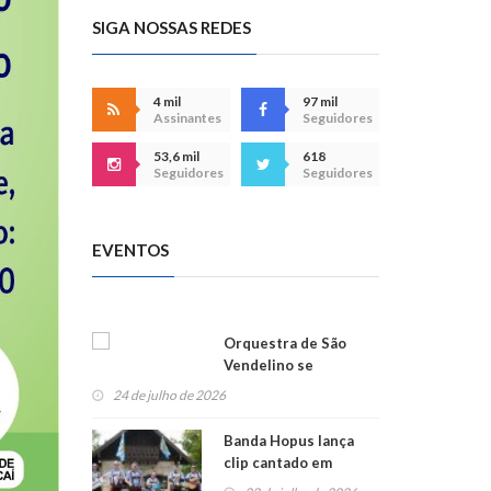
SIGA NOSSAS REDES
4 mil
97 mil
Assinantes
Seguidores
53,6 mil
618
Seguidores
Seguidores
EVENTOS
Orquestra de São
Vendelino se
apresenta na
24 de julho de 2026
Alemanha
Banda Hopus lança
clip cantado em
alemão e inglês