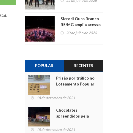
22 de julho de 2026
Caí.
Sicredi Ouro Branco
RS/MG amplia acesso
ao show dos 45 anos
20 de julho de 2026
para mais associados
POPULAR
RECENTES
Prisão por tráfico no
Loteamento Popular
18 de dezembro de 2021
Chocolates
apreendidos pela
Polícia são entregues
para crianças na
18 de dezembro de 2021