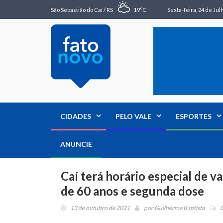
São Sebastião do Caí / RS
19°C
Sexta-feira, 24 de Jul
CIDADES
PELO VALE
ESPORTES
ANUNCIE
Caí terá horário especial de v
de 60 anos e segunda dose
13 de outubro de 2021
por
Guilherme Baptista