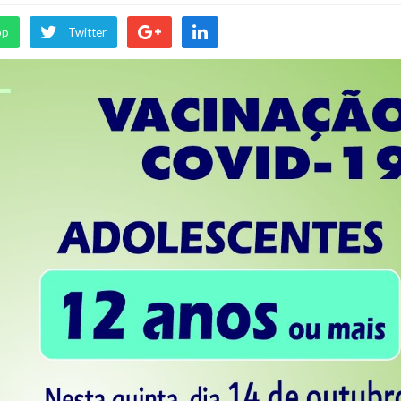
pp
Twitter