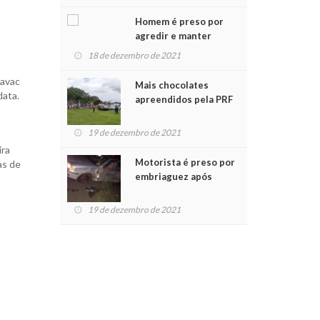
Chegada do Papai Noel
Homem é preso por
agredir e manter
mulher em cárcere
18 de dezembro de 2021
privado
navac
Mais chocolates
data.
apreendidos pela PRF
são entregues a
crianças no Natal
19 de dezembro de 2021
Solidário
ira
Motorista é preso por
as de
embriaguez após
acidente com dois
feridos
19 de dezembro de 2021