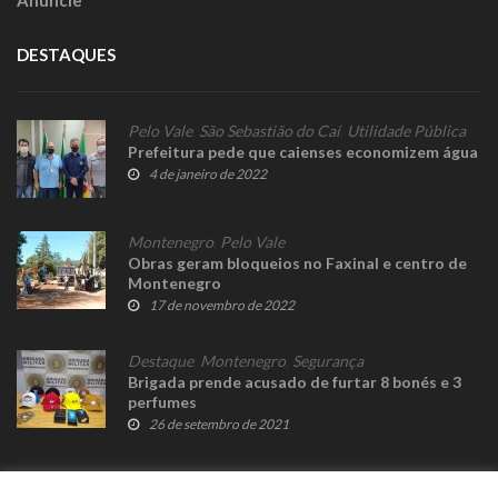
DESTAQUES
Pelo Vale
,
São Sebastião do Caí
,
Utilidade Pública
Prefeitura pede que caienses economizem água
4 de janeiro de 2022
Montenegro
,
Pelo Vale
Obras geram bloqueios no Faxinal e centro de
Montenegro
17 de novembro de 2022
Destaque
,
Montenegro
,
Segurança
Brigada prende acusado de furtar 8 bonés e 3
perfumes
26 de setembro de 2021