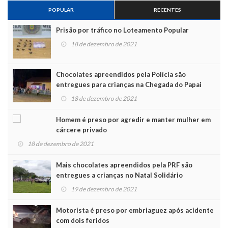
POPULAR
RECENTES
Prisão por tráfico no Loteamento Popular
18 de dezembro de 2021
Chocolates apreendidos pela Polícia são
entregues para crianças na Chegada do Papai
Noel
18 de dezembro de 2021
Homem é preso por agredir e manter mulher em
cárcere privado
18 de dezembro de 2021
Mais chocolates apreendidos pela PRF são
entregues a crianças no Natal Solidário
19 de dezembro de 2021
Motorista é preso por embriaguez após acidente
com dois feridos