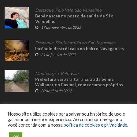
Destaque
,
Pelo Vale
,
São Vendelino
Bebê nasceu no posto de saúde de São
Vendelino
19 de novembro de 2025
Destaque
,
São Sebastião do Caí
,
Segurança
Incêndio destrói casa no bairro Navegantes
21 de janeiro de 2023
Montenegro
,
Pelo Vale
Prefeitura vai asfaltar a Estrada Selma
Wallauer, no Faxinal, com recursos próprios
20 de abril de 2022
Nosso site utiliza cookies para salvar seu histórico de uso e
garantir uma melhor experiência. Ao continuar navegando
você concorda com a nossa
política de cookies e privacidade
.
© 2023 Fato Novo - Todos os direitos reservados. Desenvolvido por
Delalibera
.