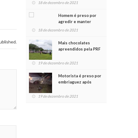
para crianças na
18 de dezembro de 2021
Chegada do Papai Noel
Homem é preso por
agredir e manter
mulher em cárcere
18 de dezembro de 2021
privado
ublished.
Mais chocolates
apreendidos pela PRF
são entregues a
crianças no Natal
19 de dezembro de 2021
Solidário
Motorista é preso por
embriaguez após
acidente com dois
feridos
19 de dezembro de 2021