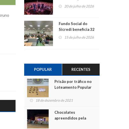
ao show dos 45 anos
20 de julho de 2026
para mais associados
 Bruno
Fundo Social do
Sicredi beneficia 32
projetos em
15 de julho de 2026
Montenegro
POPULAR
RECENTES
Prisão por tráfico no
Loteamento Popular
18 de dezembro de 2021
Chocolates
apreendidos pela
Polícia são entregues