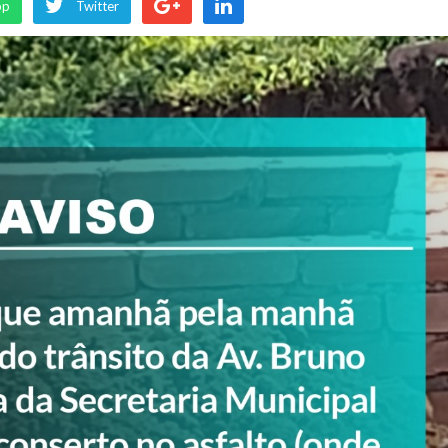
pp
Twitter