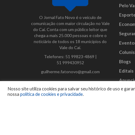
Pelo Va
Esport
O Jornal Fato Novo é o veículo de
comunicação com maior circulação no Vale
Econom
do Caí. Conta com um público leitor que
Segura
chega a mais 25.000 pessoas e cobre o
noticiário de todos os 18 municípios do
Evento
Vale do Caí.
Colunis
Telefones:
51 99823-4869
|
Blogs
51 999430952
Editais
guilherme.fatonovo@gmail.com
Anunci
Facebook
Instagram
Twitter
Nosso site utiliza cookies para salvar seu histórico de uso e ga
nossa
política de cookies e privacidade
.