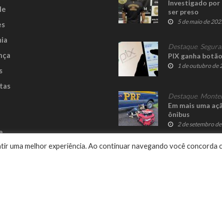
Investigado por
le
ser preso
5 de maio de 202
es
ia
Destaque
,
Segura
nça
PIX ganha botão
1 de outubro de
s
tas
Destaque
,
Monte
Em mais uma açã
ônibus
2 de setembro d
e
rantir uma melhor experiência. Ao continuar navegando você concorda 
Delalibera
© 2023 Fato Novo - Todos os direitos reservados. Desenvolvido por
.