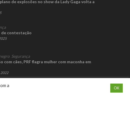
 plano de explosões no show da Lady Gaga volta a
5
nça
 de contestação
 2025
negro
,
Segurança
o com cães, PRF flagra mulher com maconha em
e 2022
com a
OK