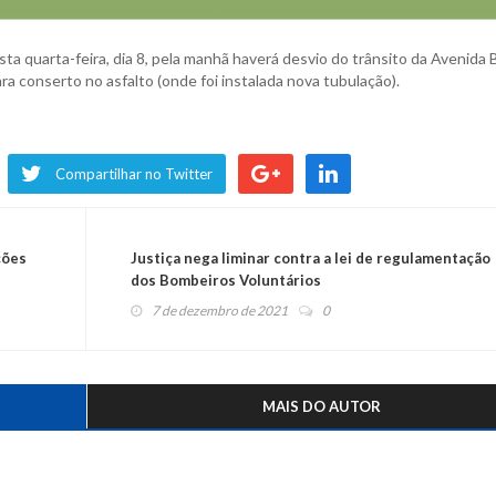
ta quarta-feira, dia 8, pela manhã haverá desvio do trânsito da Avenida
ra conserto no asfalto (onde foi instalada nova tubulação).
Compartilhar no Twitter
ções
Justiça nega liminar contra a lei de regulamentação
dos Bombeiros Voluntários
7 de dezembro de 2021
0
MAIS DO AUTOR