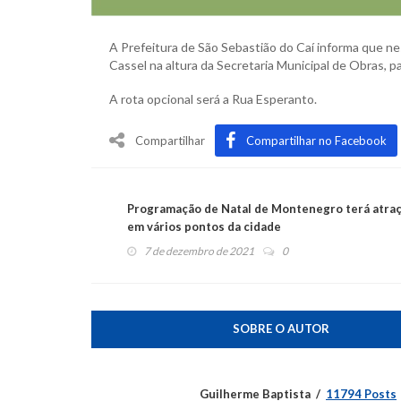
A Prefeitura de São Sebastião do Caí informa que nes
Cassel na altura da Secretaria Municipal de Obras, pa
A rota opcional será a Rua Esperanto.
Compartilhar
Compartilhar no Facebook
Programação de Natal de Montenegro terá atra
em vários pontos da cidade
7 de dezembro de 2021
0
SOBRE O AUTOR
Guilherme Baptista
11794 Posts