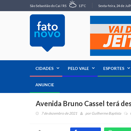
São Sebastião do Caí / RS
13°C
Sexta-feira, 24 de Jul
CIDADES
PELO VALE
ESPORTES
ANUNCIE
Avenida Bruno Cassel terá des
7 de dezembro de 2021
por
Guilherme Baptista