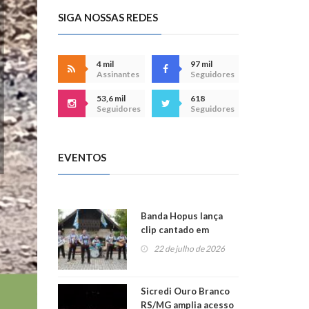
SIGA NOSSAS REDES
4 mil
97 mil
Assinantes
Seguidores
53,6 mil
618
Seguidores
Seguidores
EVENTOS
Banda Hopus lança
clip cantado em
alemão e inglês
22 de julho de 2026
Sicredi Ouro Branco
RS/MG amplia acesso