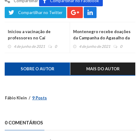
Compartilhar
Compartilhar no Facebook
Compartilhar no Twitter
Iniciou a vacinação de
Montenegro recebe doações
professores no Caí
da Campanha do Agasalho da
PRF
4 de junho de 2021
0
4 de junho de 2021
0
SOBRE O AUTOR
MAIS DO AUTOR
Fábio Klein
9 Posts
0 COMENTÁRIOS