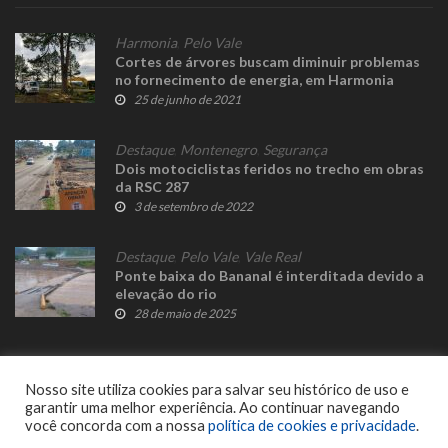
Harmonia
,
Pelo Vale
Cortes de árvores buscam diminuir problemas
no fornecimento de energia, em Harmonia
25 de junho de 2021
Destaque
,
Montenegro
,
Segurança
Dois motociclistas feridos no trecho em obras
da RSC 287
3 de setembro de 2022
Destaque
,
Pelo Vale
,
Vale Real
Ponte baixa do Bananal é interditada devido a
elevação do rio
28 de maio de 2025
Nosso site utiliza cookies para salvar seu histórico de uso e
garantir uma melhor experiência. Ao continuar navegando
você concorda com a nossa
política de cookies e privacidade
.
© 2023 Fato Novo - Todos os direitos reservados. Desenvolvido por