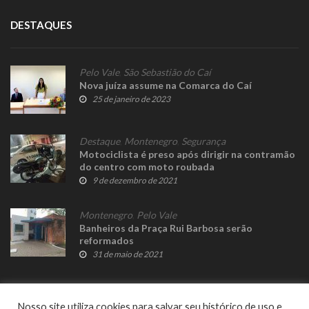
DESTAQUES
Pelo Vale
,
São Sebastião do Caí
Nova juíza assume na Comarca do Caí
25 de janeiro de 2023
Destaque
,
Montenegro
,
Segurança
Motociclista é preso após dirigir na contramão
do centro com moto roubada
9 de dezembro de 2021
Montenegro
,
Pelo Vale
Banheiros da Praça Rui Barbosa serão
reformados
31 de maio de 2021
Nosso site utiliza cookies para salvar seu histórico de uso e