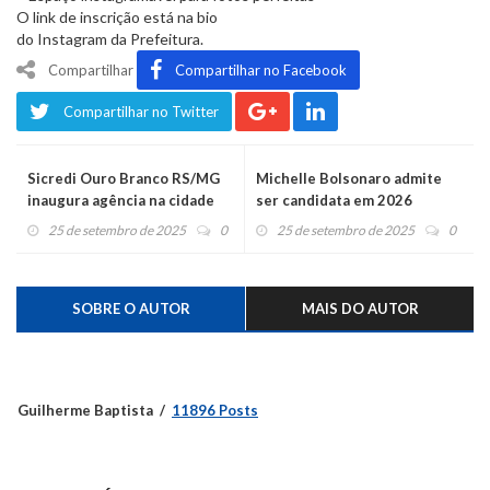
O link de inscrição está na bio
do Instagram da Prefeitura.
Compartilhar
Compartilhar no Facebook
Compartilhar no Twitter
Sicredi Ouro Branco RS/MG
Michelle Bolsonaro admite
inaugura agência na cidade
ser candidata em 2026
de São João Evangelista, em
25 de setembro de 2025
0
25 de setembro de 2025
0
Minas Gerais
SOBRE O AUTOR
MAIS DO AUTOR
Guilherme Baptista
11896 Posts