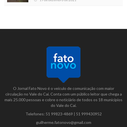
O Jornal Fato Novo é o veículo de comunicação com maior
circulação no Vale do Caí. Conta com um público leitor que chega a
mais 25.000 pessoas e cobre o noticiário de todos os 18 municípios
do Vale do Caí.
Telefones:
51 99823-4869
|
51 999430952
guilherme.fatonovo@gmail.com