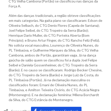
CTG Velha Cambona (Portão) se classificou nas danças da
Força A.
Além das danças tradicionais, a região obteve classificações
em mais categorias. Na gaita piano se classificaram: Edson de
Oliveira Selbach, do CTG Denio Flores (Capela de Santana);
Joel Felipe Seibel, do CTG Tropeiro da Serra (Barão);
Henrique Dario Muller, do CTG Porteira Aberta (Bom
Princípio); e Bruno Artur Finger, do CTG Rancho Feliz (Feliz).
No solista vocal masculino, Lourenço de Oliveira Nunes, do
PL Timbaúva, e Guilherme Marques da Silva, do CTG Velha
Cambona, ambos de Portão, garantiram vaga. Já na dança
gaúcha de salão quem se classificou foi a dupla Joel Felipe
Seibel e Daniela Gossenheimer, do CTG Tropeiro da Serra
(Barão). E no causo se classificaram: Rodrigo Becker Chesine,
do CTG Tropeiro da Serra (Barão) e Jorge Luiz da Costa, do
PL Timbaúva (Portão). Já na declamação masculina os
classificados foram: Ernani de Oliveira Nunes, do PL
Timbaúva, e Amilton Teixeira Osório, do CTG Acácia Negra
(Montenegro). E na declamação feminina: Milena Borchardt
da Silva, do CTG Estância do Montenegro.