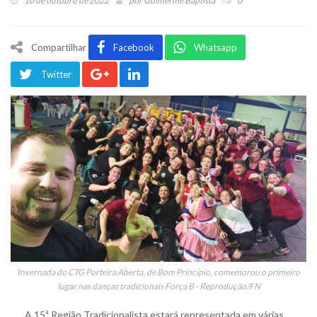
10 de outubro de 2022
por
Guilherme Baptista
0
Compartilhar
Facebook
Whatsapp
Twitter
Invernada do CTG Porteira Aberta, de Bom Princípio, comemorou o primeiro
lugar nas danças tradicionais Força B - Reprodução/FN
A 15ª Região Tradicionalista estará representada em várias