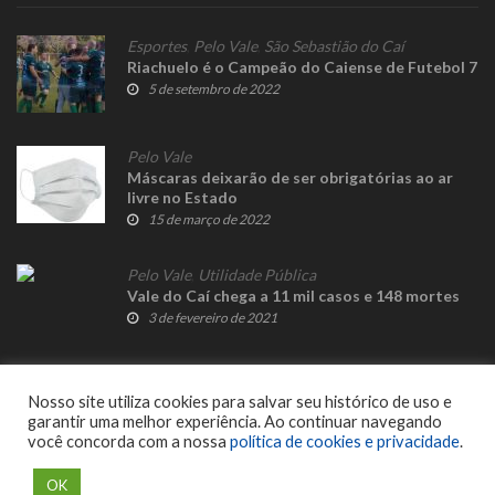
Esportes
,
Pelo Vale
,
São Sebastião do Caí
Riachuelo é o Campeão do Caiense de Futebol 7
5 de setembro de 2022
Pelo Vale
Máscaras deixarão de ser obrigatórias ao ar
livre no Estado
15 de março de 2022
Pelo Vale
,
Utilidade Pública
Vale do Caí chega a 11 mil casos e 148 mortes
3 de fevereiro de 2021
Nosso site utiliza cookies para salvar seu histórico de uso e
garantir uma melhor experiência. Ao continuar navegando
você concorda com a nossa
política de cookies e privacidade
.
© 2023 Fato Novo - Todos os direitos reservados. Desenvolvido por
Delalibera
.
OK