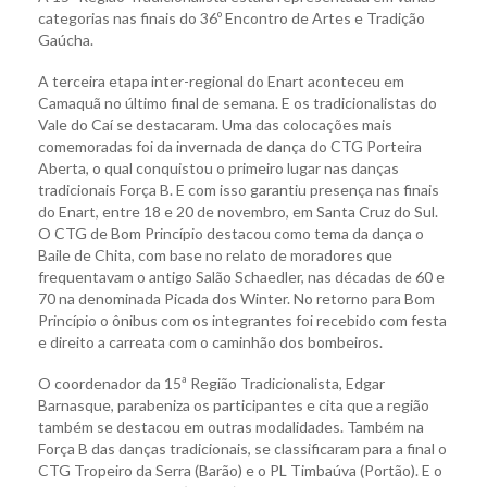
categorias nas finais do 36º Encontro de Artes e Tradição
Gaúcha.
A terceira etapa inter-regional do Enart aconteceu em
Camaquã no último final de semana. E os tradicionalistas do
Vale do Caí se destacaram. Uma das colocações mais
comemoradas foi da invernada de dança do CTG Porteira
Aberta, o qual conquistou o primeiro lugar nas danças
tradicionais Força B. E com isso garantiu presença nas finais
do Enart, entre 18 e 20 de novembro, em Santa Cruz do Sul.
O CTG de Bom Princípio destacou como tema da dança o
Baile de Chita, com base no relato de moradores que
frequentavam o antigo Salão Schaedler, nas décadas de 60 e
70 na denominada Picada dos Winter. No retorno para Bom
Princípio o ônibus com os integrantes foi recebido com festa
e direito a carreata com o caminhão dos bombeiros.
O coordenador da 15ª Região Tradicionalista, Edgar
Barnasque, parabeniza os participantes e cita que a região
também se destacou em outras modalidades. Também na
Força B das danças tradicionais, se classificaram para a final o
CTG Tropeiro da Serra (Barão) e o PL Timbaúva (Portão). E o