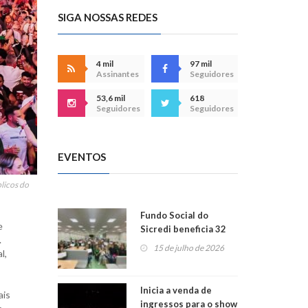
SIGA NOSSAS REDES
4 mil
97 mil
Assinantes
Seguidores
53,6 mil
618
Seguidores
Seguidores
EVENTOS
licos do
Fundo Social do
e
Sicredi beneficia 32
.
projetos em
15 de julho de 2026
l,
Montenegro
Inicia a venda de
ais
ingressos para o show