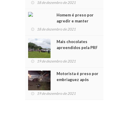
para crianças na
18 de dezembro de 2021
Chegada do Papai Noel
Homem é preso por
agredir e manter
mulher em cárcere
18 de dezembro de 2021
privado
Mais chocolates
apreendidos pela PRF
são entregues a
crianças no Natal
19 de dezembro de 2021
Solidário
Motorista é preso por
embriaguez após
acidente com dois
feridos
19 de dezembro de 2021