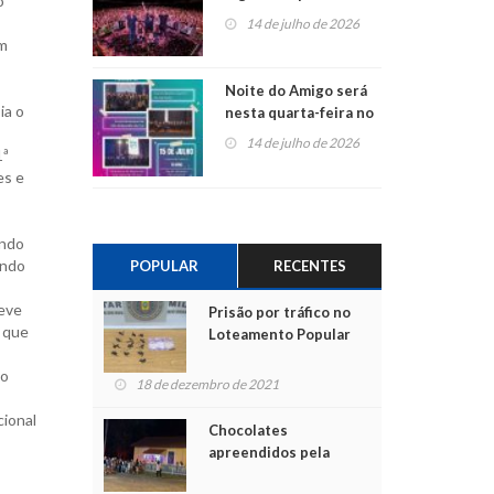
o
do Jota Quest nos 45
14 de julho de 2026
anos da Sicredi Ouro
um
Branco RS/MG
Noite do Amigo será
ia o
nesta quarta-feira no
Centro de Cultura de
14 de julho de 2026
1ª
São Sebastião do Caí
es e
ando
indo
POPULAR
RECENTES
teve
Prisão por tráfico no
s que
Loteamento Popular
ão
18 de dezembro de 2021
cional
Chocolates
apreendidos pela
Polícia são entregues