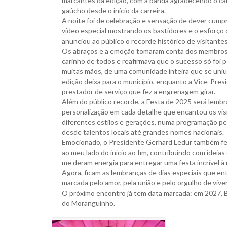
marcantes da edição, com a banda agradecendo o car
gaúcho desde o início da carreira.
A noite foi de celebração e sensação de dever cump
vídeo especial mostrando os bastidores e o esforço
anunciou ao público o recorde histórico de visitant
Os abraços e a emoção tomaram conta dos membros d
carinho de todos e reafirmava que o sucesso só foi p
muitas mãos, de uma comunidade inteira que se uniu 
edição deixa para o município, enquanto a Vice-Pre
prestador de serviço que fez a engrenagem girar.
Além do público recorde, a Festa de 2025 será lembra
personalização em cada detalhe que encantou os vis
diferentes estilos e gerações, numa programação pens
desde talentos locais até grandes nomes nacionais.
Emocionado, o Presidente Gerhard Ledur também fez 
ao meu lado do início ao fim, contribuindo com ideia
me deram energia para entregar uma festa incrível à
Agora, ficam as lembranças de dias especiais que ent
marcada pelo amor, pela união e pelo orgulho de viv
O próximo encontro já tem data marcada: em 2027, Bom
do Moranguinho.