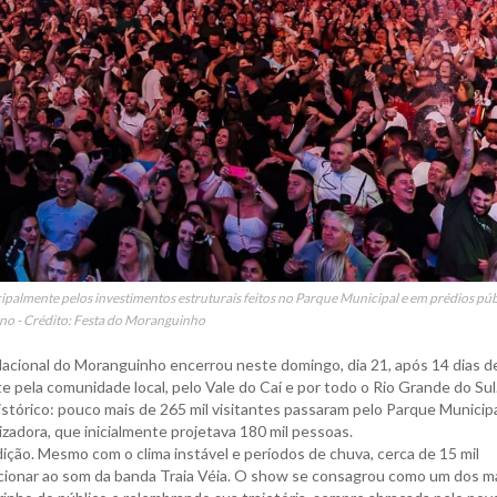
cipalmente pelos investimentos estruturais feitos no Parque Municipal e em prédios púb
no - Crédito: Festa do Moranguinho
 Nacional do Moranguinho encerrou neste domingo, dia 21, após 14 dias d
pela comunidade local, pelo Vale do Caí e por todo o Rio Grande do Sul
istórico: pouco mais de 265 mil visitantes passaram pelo Parque Municipa
adora, que inicialmente projetava 180 mil pessoas.
ção. Mesmo com o clima instável e períodos de chuva, cerca de 15 mil
cionar ao som da banda Traia Véia. O show se consagrou como um dos m