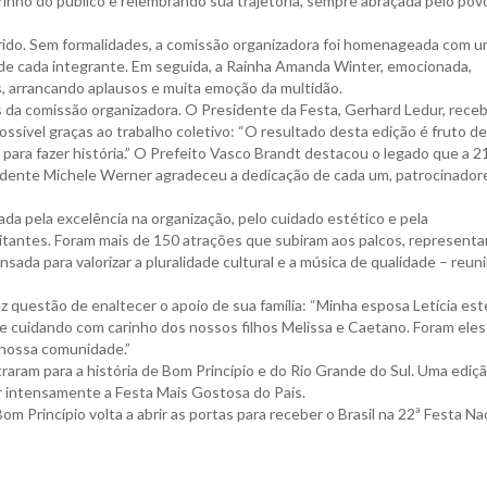
inho do público e relembrando sua trajetória, sempre abraçada pelo pov
rido. Sem formalidades, a comissão organizadora foi homenageada com 
 de cada integrante. Em seguida, a Rainha Amanda Winter, emocionada,
es, arrancando aplausos e muita emoção da multidão.
a comissão organizadora. O Presidente da Festa, Gerhard Ledur, receb
ossível graças ao trabalho coletivo: “O resultado desta edição é fruto de
para fazer história.” O Prefeito Vasco Brandt destacou o legado que a 2
sidente Michele Werner agradeceu a dedicação de cada um, patrocinador
da pela excelência na organização, pelo cuidado estético e pela
itantes. Foram mais de 150 atrações que subiram aos palcos, represent
ada para valorizar a pluralidade cultural e a música de qualidade – reun
questão de enaltecer o apoio de sua família: “Minha esposa Letícia es
s e cuidando com carinho dos nossos filhos Melissa e Caetano. Foram ele
 nossa comunidade.”
raram para a história de Bom Princípio e do Rio Grande do Sul. Uma ediç
er intensamente a Festa Mais Gostosa do País.
 Princípio volta a abrir as portas para receber o Brasil na 22ª Festa Na