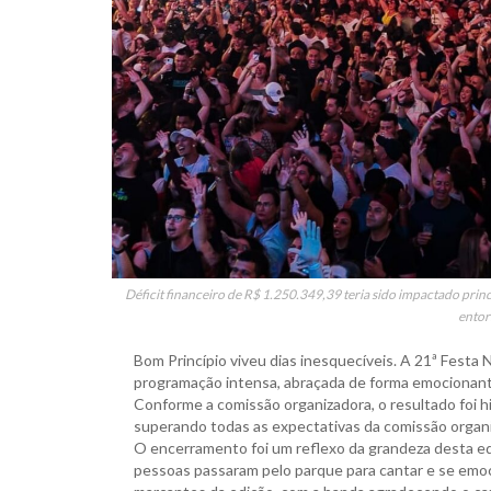
Déficit financeiro de R$ 1.250.349,39 teria sido impactado prin
entor
Bom Princípio viveu dias inesquecíveis. A 21ª Festa
programação intensa, abraçada de forma emocionante 
Conforme a comissão organizadora, o resultado foi h
superando todas as expectativas da comissão organiz
O encerramento foi um reflexo da grandeza desta edi
pessoas passaram pelo parque para cantar e se emo