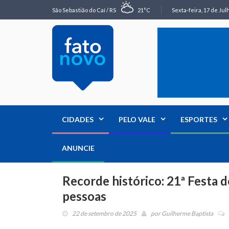
São Sebastião do Caí / RS
21°C
Sexta-feira, 17 de Jul
CIDADES
PELO VALE
ESPORTES
ANUNCIE
Recorde histórico: 21ª Festa 
pessoas
22 de setembro de 2025
por
Guilherme Baptista