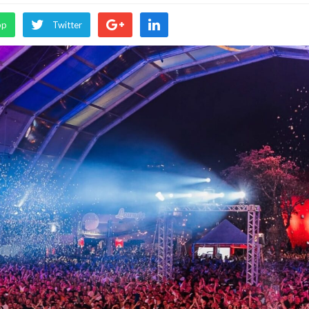
pp
Twitter