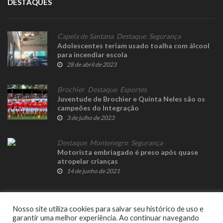
DESTAQUES
Capela de Santana
,
Destaque
,
Segurança
Adolescentes teriam usado toalha com álcool
para incendiar escola
28 de abril de 2023
Brochier
,
Destaque
,
Esportes
Juventude de Brochier e Quinta Neles são os
campeões do Integração
3 de julho de 2023
Destaque
,
Montenegro
,
Segurança
Motorista embriagado é preso após quase
atropelar crianças
14 de junho de 2021
Nosso site utiliza cookies para salvar seu histórico de uso e
garantir uma melhor experiência. Ao continuar navegando