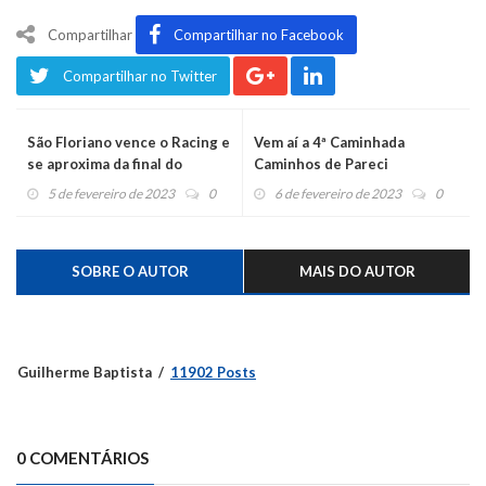
Compartilhar
Compartilhar no Facebook
Compartilhar no Twitter
São Floriano vence o Racing e
Vem aí a 4ª Caminhada
se aproxima da final do
Caminhos de Pareci
Principiense
5 de fevereiro de 2023
0
6 de fevereiro de 2023
0
SOBRE O AUTOR
MAIS DO AUTOR
Guilherme Baptista
11902 Posts
0 COMENTÁRIOS