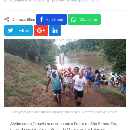
6 de fevereiro de 2023
por
Guilherme Baptista
0
Compartilhar
Facebook
Whatsapp
Twitter
Programação teve missas, shows e procissão - Crédito: Zoraia Câmara
Assim como já havia ocorrido com a Festa de São Sebastião,
ocorrida em janeiro na Praça da Matriz, os festejos em