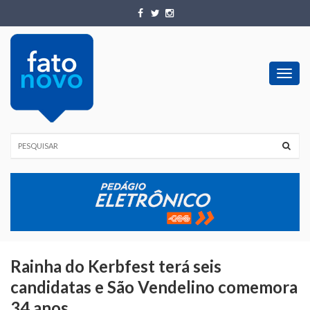
Toggl
navig
Rainha do Kerbfest terá seis
candidatas e São Vendelino comemora
34 anos