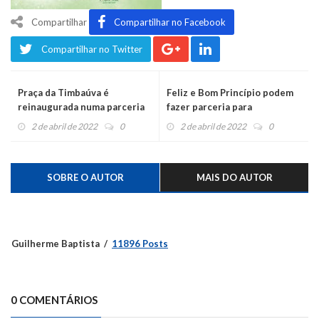
Compartilhar
Compartilhar no Facebook
Compartilhar no Twitter
Praça da Timbaúva é
Feliz e Bom Princípio podem
reinaugurada numa parceria
fazer parceria para
entre Prefeitura e Sicredi
pavimentação
2 de abril de 2022
0
2 de abril de 2022
0
SOBRE O AUTOR
MAIS DO AUTOR
Guilherme Baptista
11896 Posts
0 COMENTÁRIOS