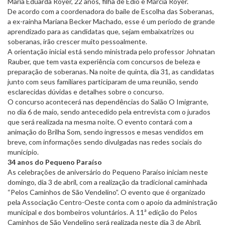
Maria Eduarda Royer, 22 anos, filha de Edio e Márcia Royer.
De acordo com a coordenadora do baile de Escolha das Soberanas,
a ex-rainha Mariana Becker Machado, esse é um período de grande
aprendizado para as candidatas que, sejam embaixatrizes ou
soberanas, irão crescer muito pessoalmente.
A orientação inicial está sendo ministrada pelo professor Johnatan
Rauber, que tem vasta experiência com concursos de beleza e
preparação de soberanas. Na noite de quinta, dia 31, as candidatas
junto com seus familiares participaram de uma reunião, sendo
esclarecidas dúvidas e detalhes sobre o concurso.
O concurso acontecerá nas dependências do Salão O Imigrante,
no dia 6 de maio, sendo antecedido pela entrevista com o jurados
que será realizada na mesma noite. O evento contará com a
animação do Brilha Som, sendo ingressos e mesas vendidos em
breve, com informações sendo divulgadas nas redes sociais do
município.
34 anos do Pequeno Paraíso
As celebrações de aniversário do Pequeno Paraíso iniciam neste
domingo, dia 3 de abril, com a realização da tradicional caminhada
“Pelos Caminhos de São Vendelino”. O evento que é organizado
pela Associação Centro-Oeste conta com o apoio da administração
municipal e dos bombeiros voluntários. A 11ª edição do Pelos
Caminhos de São Vendelino será realizada neste dia 3 de Abril,