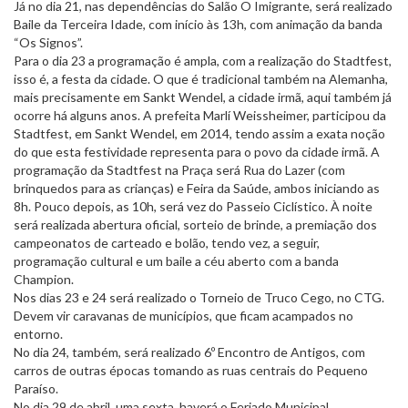
Já no dia 21, nas dependências do Salão O Imigrante, será realizado
Baile da Terceira Idade, com início às 13h, com animação da banda
“Os Signos”.
Para o dia 23 a programação é ampla, com a realização do Stadtfest,
isso é, a festa da cidade. O que é tradicional também na Alemanha,
mais precisamente em Sankt Wendel, a cidade irmã, aqui também já
ocorre há alguns anos. A prefeita Marlí Weissheimer, participou da
Stadtfest, em Sankt Wendel, em 2014, tendo assim a exata noção
do que esta festividade representa para o povo da cidade irmã. A
programação da Stadtfest na Praça será Rua do Lazer (com
brinquedos para as crianças) e Feira da Saúde, ambos iniciando as
8h. Pouco depois, as 10h, será vez do Passeio Ciclístico. À noite
será realizada abertura oficial, sorteio de brinde, a premiação dos
campeonatos de carteado e bolão, tendo vez, a seguir,
programação cultural e um baile a céu aberto com a banda
Champion.
Nos dias 23 e 24 será realizado o Torneio de Truco Cego, no CTG.
Devem vir caravanas de municípios, que ficam acampados no
entorno.
No dia 24, também, será realizado 6º Encontro de Antigos, com
carros de outras épocas tomando as ruas centrais do Pequeno
Paraíso.
No dia 29 de abril, uma sexta, haverá o Feriado Municipal,