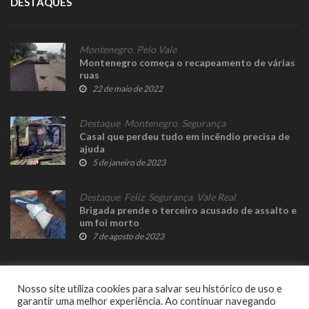
DESTAQUES
Montenegro
,
Pelo Vale
Montenegro começa o recapeamento de várias
ruas
22 de maio de 2022
Destaque
,
Montenegro
,
Segurança
Casal que perdeu tudo em incêndio precisa de
ajuda
5 de janeiro de 2023
Destaque
,
Feliz
,
Segurança
,
Vale Real
Brigada prende o terceiro acusado de assalto e
um foi morto
7 de agosto de 2023
Nosso site utiliza cookies para salvar seu histórico de uso e
garantir uma melhor experiência. Ao continuar navegando