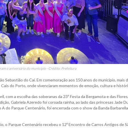
am o aniversário do município - Crédito: Prefeitura
 São Sebastião do Caí. Em comemoração aos 150 anos do município, mais 
 Cais do Porto, onde vivenciaram momentos de emoção, cultura e históri
abril, com a escolha das soberanas da 23ª Festa da Bergamota e das Flores
dição, Gabriela Azeredo foi coroada rainha, ao lado das princesas Jade D
o A do Parque Centenário, foi encerrada com o show da Banda Barbarella
cípio, o Parque Centenário recebeu o 12º Encontro de Carros Antigos de S