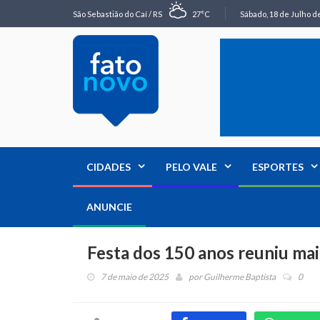
São Sebastião do Caí / RS
27°C
Sábado, 18 de Julho de
CIDADES
PELO VALE
ESPORTES
ANUNCIE
Festa dos 150 anos reuniu mai
7 de maio de 2025
por
Guilherme Baptista
0