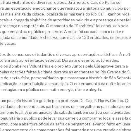
atraiu visitantes de diversas regiões. Já à noite, o Cais do Porto se
ra um espetáculo emocionante que resgatou a história do município por
 mais antiga da cidade, localizada às margens do Rio Caí – ganhou vida
cais, a chegada simbólica de autoridades pelo rio e a presença de prefe
m presença no espetáculo. O momento do “Parabéns” foi conduzido pela
 que encantou o público presente. A noite foi coroada com o corte e
a ajuda da comunidade. Estima-se que mais de 130 entidades, empresas e
de cucas.
ções de concursos estudantis e diversas apresentações artísticas. À noit
ico em uma apresentação especial. Durante o evento, autoridades,
o os Bombeiros Voluntários e o projeto Juntos pelo Caí aproveitaram a
elas doações feitas à cidade durante as enchentes no Rio Grande do Su
e de sexta-feira, personalidades que marcaram a história de São Sebast
dicação e contribuição ao município. O encerramento da noite foi ani
ontagiaram o público com muita energia, ritmo e alegria.
m passeio histórico guiado pelo professor Dr. Caio F. Flores Coelho. O
da cidade, oferecendo aos participantes um mergulho no passado caiense
patrimônio local. A programação do sábado também contou com atividades
omunitária o público pode levar sua carne ou comprar no local e assá-la
ntou com a abertura oficial da safra de bergamota, evento feito em uma
. O encerramento das comemorações foi marcado por uma grande celebra