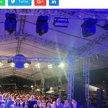
pp
Twitter