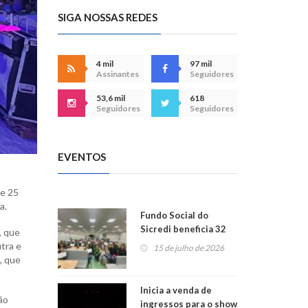
SIGA NOSSAS REDES
4 mil
97 mil
Assinantes
Seguidores
53,6 mil
618
Seguidores
Seguidores
EVENTOS
de 25
a.
Fundo Social do
Sicredi beneficia 32
, que
projetos em
utra e
15 de julho de 2026
Montenegro
, que
Inicia a venda de
ão
ingressos para o show