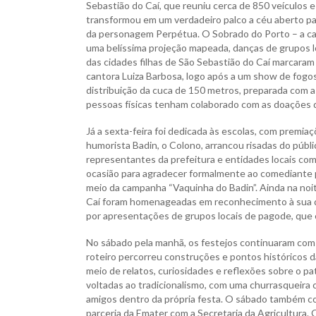
Sebastião do Caí, que reuniu cerca de 850 veículos e 
transformou em um verdadeiro palco a céu aberto pa
da personagem Perpétua. O Sobrado do Porto – a casa
uma belíssima projeção mapeada, danças de grupos lo
das cidades filhas de São Sebastião do Caí marcara
cantora Luiza Barbosa, logo após a um show de fogos
distribuição da cuca de 150 metros, preparada com 
pessoas físicas tenham colaborado com as doações 
Já a sexta-feira foi dedicada às escolas, com premia
humorista Badin, o Colono, arrancou risadas do públ
representantes da prefeitura e entidades locais com
ocasião para agradecer formalmente ao comediante p
meio da campanha “Vaquinha do Badin”. Ainda na noit
Caí foram homenageadas em reconhecimento à sua de
por apresentações de grupos locais de pagode, que c
No sábado pela manhã, os festejos continuaram com u
roteiro percorreu construções e pontos históricos 
meio de relatos, curiosidades e reflexões sobre o 
voltadas ao tradicionalismo, com uma churrasqueira c
amigos dentro da própria festa. O sábado também co
parceria da Emater com a Secretaria da Agricultura