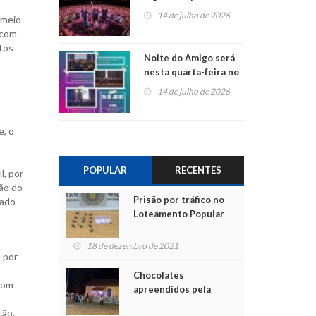
do Jota Quest nos 45
14 de julho de 2026
 meio
anos da Sicredi Ouro
 com
Branco RS/MG
itos
Noite do Amigo será
nesta quarta-feira no
Centro de Cultura de
14 de julho de 2026
São Sebastião do Caí
e, o
POPULAR
RECENTES
l, por
ião do
Prisão por tráfico no
mado
Loteamento Popular
18 de dezembro de 2021
 por
Chocolates
 com
apreendidos pela
Polícia são entregues
ção.