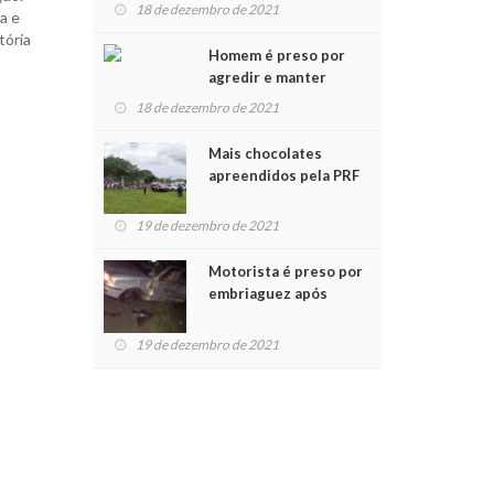
para crianças na
18 de dezembro de 2021
a e
Chegada do Papai Noel
tória
Homem é preso por
agredir e manter
mulher em cárcere
18 de dezembro de 2021
privado
Mais chocolates
apreendidos pela PRF
são entregues a
crianças no Natal
19 de dezembro de 2021
Solidário
Motorista é preso por
embriaguez após
acidente com dois
feridos
19 de dezembro de 2021