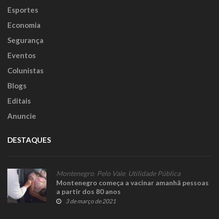
Esportes
Economia
Segurança
Eventos
Colunistas
Blogs
Editais
Anuncie
DESTAQUES
Montenegro
,
Pelo Vale
,
Utilidade Pública
Montenegro começa a vacinar amanhã pessoas
a partir dos 80 anos
3 de março de 2021