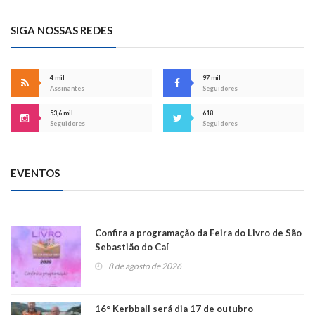
SIGA NOSSAS REDES
4 mil
97 mil
Assinantes
Seguidores
53,6 mil
618
Seguidores
Seguidores
EVENTOS
Confira a programação da Feira do Livro de São
Sebastião do Caí
8 de agosto de 2026
16° Kerbball será dia 17 de outubro