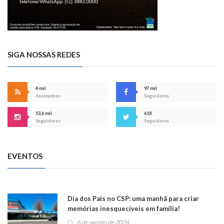
SIGA NOSSAS REDES
4 mil
97 mil
Assinantes
Seguidores
53,6 mil
618
Seguidores
Seguidores
EVENTOS
Dia dos Pais no CSP: uma manhã para criar
memórias inesquecíveis em família!
6 de agosto de 2026