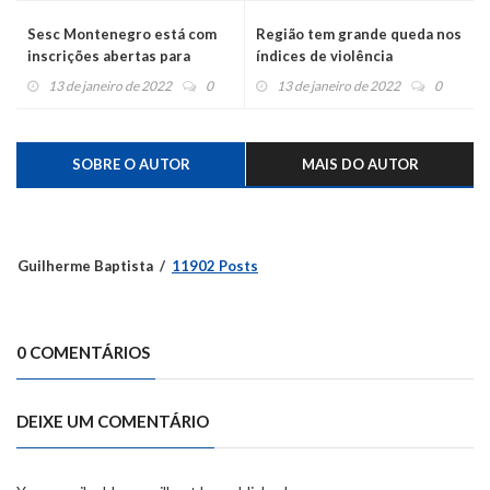
Sesc Montenegro está com
Região tem grande queda nos
inscrições abertas para
índices de violência
projeto Brincando nas Férias
13 de janeiro de 2022
0
13 de janeiro de 2022
0
SOBRE O AUTOR
MAIS DO AUTOR
Guilherme Baptista
11902 Posts
0 COMENTÁRIOS
DEIXE UM COMENTÁRIO