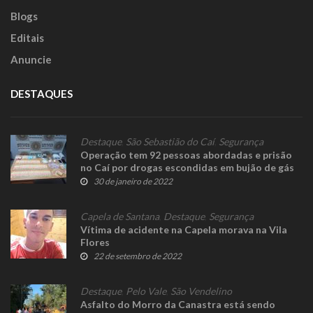
Blogs
Editais
Anuncie
DESTAQUES
Destaque
,
São Sebastião do Caí
,
Segurança
Operação tem 92 pessoas abordadas e prisão
no Caí por drogas escondidas em bujão de gás
30 de janeiro de 2022
Capela de Santana
,
Destaque
,
Segurança
Vítima de acidente na Capela morava na Vila
Flores
22 de setembro de 2022
Destaque
,
Pelo Vale
,
São Vendelino
Asfalto do Morro da Canastra está sendo