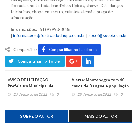
liberada a noite toda, bandinhas típicas, shows, DJs, danças
folclóricas, chope em metro, culinária alemã e praça de
alimentação
Informações: (
51) 99990-8086
|
informacoes@festivaldochopp.com.br
|
socef@socef.com.br
Compartilhar
Compartilhar no Facebook
Compartilhar no Twitter
AVISO DE LICITAÇÃO -
Alerta: Montenegro tem 40
Prefeitura Municipal de
casos de Dengue e população
Pareci Novo
precisa fazer vistoria geral
29 de março de 2022
0
29 de março de 2022
0
nas casas
SOBRE O AUTOR
MAIS DO AUTOR