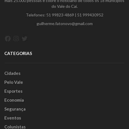
mais 25.000 pessoas e cobre o noticiário de todos os 18 municípios
do Vale do Caí.
Telefones:
51 99823-4869
|
51 999430952
guilherme.fatonovo@gmail.com
Facebook
Instagram
Twitter
CATEGORIAS
Cidades
Pelo Vale
Esportes
Economia
Segurança
Eventos
Colunistas