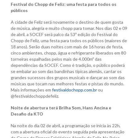
Festival do Chopp de Feliz: uma festa para todos os
públicos
A cidade de Feliz será novamente o destino de quem gosta
de música, alegria e muito chopp para tomar. Nos dias 02 e 09
de abril, a SOCEF será palco da 53ª edição do Festival do
Chopp de Feliz, uma festa para todos os públicos (maiores de
18 anos). Serão duas noites com mais de 16 horas de festa,
cinco ambientes, chopp, água e refrigerante liberados em 80
torneiras espalhadas pelos mais de 4.000m² das
dependências da SOCEF. Como é tradição, o público poderá
se embalar ao som das bandinhas típicas alemãs, cantar os
grandes sucessos dos grupos musicais e dançar ao som das
músicas que tocam nas melhores festas e pistas do mundo.
Mais informações em
festivaldochopp.com.br
ou
@festivaldochoppdefeliz.
Noite de abertura terá Brilha Som, Hans Ancina e
Desafio da KTO
Na noite do dia 02 de abril, a programação se inicia às 22h,
com a abertura oficial do evento seguida pela apresentação
do Grupo de Danças Folclóricas Alemãs de Feliz. No Palco