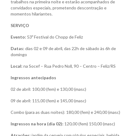
trabalhos na primeira noite e estarão acompanhados de
convidados especiais, prometendo descontração e
momentos hilariantes.
SERVIÇO
Evento:
53º Festival do Chopp de Feliz
Datas:
dias 02 e 09 de abril, das 22h de sábado às 6h de
domingo
Local:
na Socef – Rua Pedro Noll, 90 – Centro – Feliz/RS
Ingressos antecipados
02 de abril: 100,00 (fem) e 130,00 (masc)
09 de abril: 115,00 (fem) e 145,00 (masc)
Combo (para as duas noites): 180,00 (fem) e 240,00 (masc)
Ingressos na hora (dia 02):
120,00 (fem) 150,00 (masc)
Atrações:
jardim da cerveja com rótulos especiais, bebida