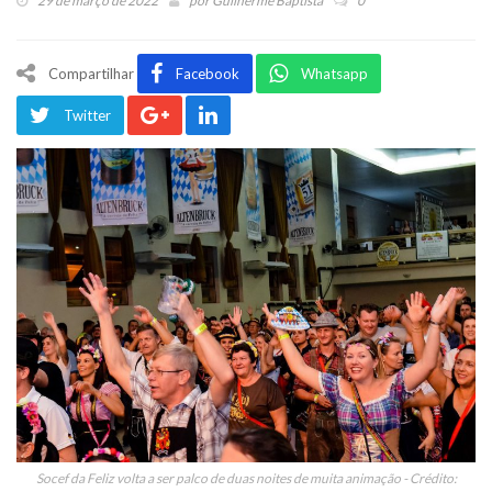
29 de março de 2022
por
Guilherme Baptista
0
Compartilhar
Facebook
Whatsapp
Twitter
Socef da Feliz volta a ser palco de duas noites de muita animação - Crédito: