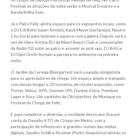
Festival, as atrações da noite serão o Musical Encanto e a
Banda Brilha Som.
Já o Palco Feliz, abrirá espaço para os expoentes locais, como
o DJ Edi Bohn (open format), Kauê Mayer (sertanejo), Noutro
Céu (rock) para fazerem o aquece com a galera. Depois será a
vez de Hans Ancina (DJ da Maori Beach Club e comunicador
da Rádio 92) subir ao palco e assumir as pick-ups. DJ Britz e
DJ Dani Groth fecham a parceira no ambiente na primeira
noite.
O Jardim da Cerveja (Biergarten) será a parada obrigatória
para os apreciadores de chopp. Um espaço amplo e tranquilo
com mesas longas e 20 torneiras de rótulos especiais, como
Porter, Weiss, APA, German IPA, Dunkel, Extra, Premium
Lager e Süss. Um cantinho da Oktoberfest de Munique no
Festival do Chopp de Feliz.
E para completar a diversão, a novidade deste ano fica por
conta do Desafio KTO de Chopp em Metro, com a
participação de influencers e grandes nomes das mídias
digitais. Sandro Sotilli e Alcemar (Pedro Smaniotto) abrirão os