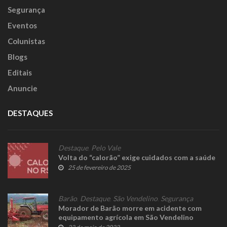
Segurança
Eventos
Colunistas
Blogs
Editais
Anuncie
DESTAQUES
Destaque
,
Pelo Vale
Volta do “calorão” exige cuidados com a saúde
25 de fevereiro de 2025
Barão
,
Destaque
,
São Vendelino
,
Segurança
Morador de Barão morre em acidente com
equipamento agrícola em São Vendelino