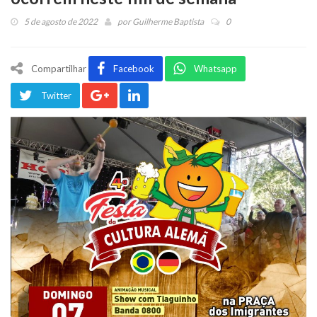
5 de agosto de 2022
por
Guilherme Baptista
0
Compartilhar
Facebook
Whatsapp
Twitter