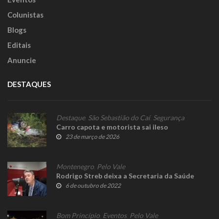
Colunistas
Blogs
Editais
Anuncie
DESTAQUES
Destaque
,
São Sebastião do Caí
,
Segurança
Carro capota e motorista sai ileso
23 de março de 2026
Montenegro
,
Pelo Vale
Rodrigo Streb deixa a Secretaria da Saúde
6 de outubro de 2022
Bom Princípio
,
Eventos
,
Pelo Vale