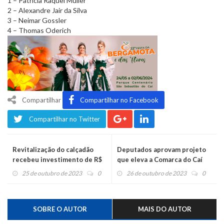
1 – Patrícia Raquel Müller
2 – Alexandre Jair da Silva
3 – Neimar Gossler
4 – Thomas Oderich
Compartilhar
Compartilhar no Facebook
Compartilhar no Twitter
Revitalização do calçadão
Deputados aprovam projeto
recebeu investimento de R$
que eleva a Comarca do Caí
330 mil
25 de outubro de 2023
0
26 de outubro de 2023
0
SOBRE O AUTOR
MAIS DO AUTOR