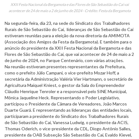
XXII Festa Nacional da Bergamota e das Flores de São Sebastião do Caí vai
acontecer de 24 de maio a 2 de junho de 2024 - Crédito: Festa da Bergamota
Na segunda-feira, dia 23, na sede do Sindicato dos Trabalhadores
Rurais de São Sebastião do Caí, lideranças de São Sebastião do Caí
estiveram reunidas para a eleição da nova diretoria da AMIMOTA
(Associação dos Amigos da Festa da Bergamota). E também para o
anúncio do presidente da XXII Festa Nacional da Bergamota e das
Flores de São Sebastião do Caí, que vai acontecer de 24 de maio a 2
de junho de 2024, no Parque Centenário, com várias atrações.
Na reunião estiveram presentes representantes da Prefeitura,
como o prefeito Júlio Campani, o vice-prefeito Mozar Hoff, a
secretária da Administração Valéria Vier Hartmann, o secretário de
Agricultura Maiquel Kniest, o gestor da Sala do Empreendedor
Cláudio Henrique Tenroler e a responsável pelo SINE Municipal,
Mônica Jaqueline Heck. Representando o Poder Legislativo,
participou o Presidente da Câmara de Vereadores, João Marcos
Duarte Guará. E representando as lideranças das entidades locais,
participaram a presidente do Sindicato dos Trabalhadores Rurais
de São Sebastião do Caí, Vanessa Ludwig, o presidente da ACIS,
Thomas Oderich, o vice-presidente da CDL, Diogo Antônio Salles,
presidente da OAB Subseção São Sebastião do Caí, Evaldo Kievel,