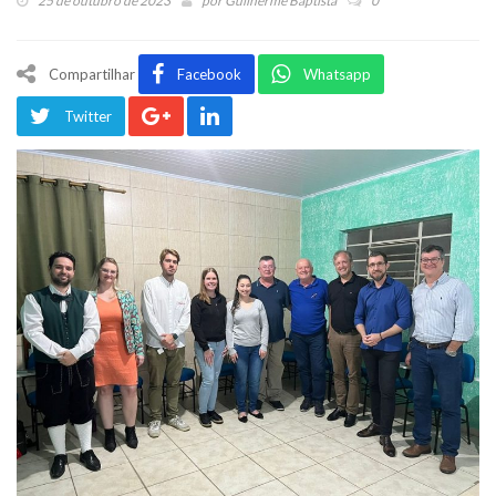
25 de outubro de 2023
por
Guilherme Baptista
0
Compartilhar
Facebook
Whatsapp
Twitter