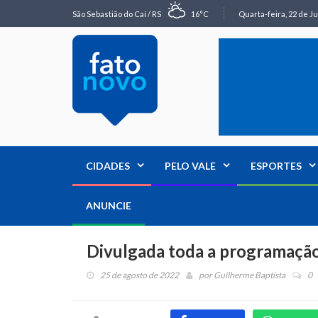
São Sebastião do Caí / RS
16°C
Quarta-feira, 22 de Ju
CIDADES
PELO VALE
ESPORTES
ANUNCIE
Divulgada toda a programação
25 de agosto de 2022
por
Guilherme Baptista
0