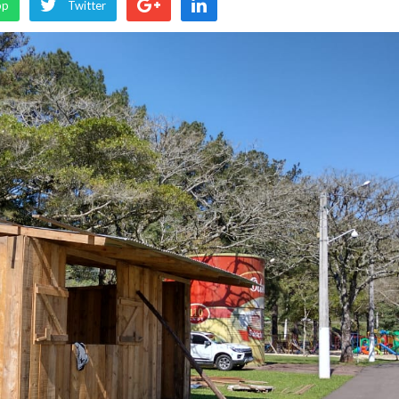
pp
Twitter