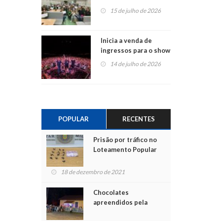
projetos em
15 de julho de 2026
Montenegro
Inicia a venda de
ingressos para o show
do Jota Quest nos 45
14 de julho de 2026
anos da Sicredi Ouro
Branco RS/MG
POPULAR
RECENTES
Prisão por tráfico no
Loteamento Popular
18 de dezembro de 2021
Chocolates
apreendidos pela
Polícia são entregues