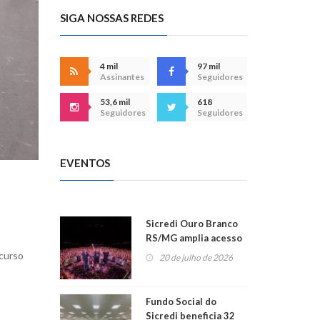
SIGA NOSSAS REDES
4 mil
97 mil
Assinantes
Seguidores
53,6 mil
618
Seguidores
Seguidores
EVENTOS
Sicredi Ouro Branco
RS/MG amplia acesso
ao show dos 45 anos
ncurso
20 de julho de 2026
para mais associados
Fundo Social do
Sicredi beneficia 32