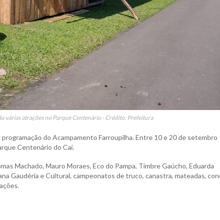
o várias atrações no Parque Centenário - Crédito: Prefeitura
 a programação do Acampamento Farroupilha. Entre 10 e 20 de setembro
arque Centenário do Caí.
homas Machado, Mauro Moraes, Eco do Pampa, Timbre Gaúcho, Eduarda
ana Gaudéria e Cultural, campeonatos de truco, canastra, mateadas, co
rações.