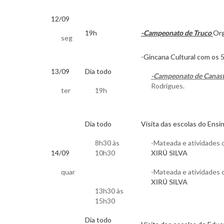
12/09
19h
-Campeonato de Truco
Org
seg
-Gincana Cultural com os 5
13/09
Dia todo
-Campeonato de Canastr
Rodrigues.
ter
19h
Dia todo
Visita das escolas do Ens
8h30 às
-Mateada e atividades c
14/09
10h30
XIRÚ SILVA
quar
-Mateada e atividades c
XIRÚ SILVA
13h30 às
15h30
Dia todo