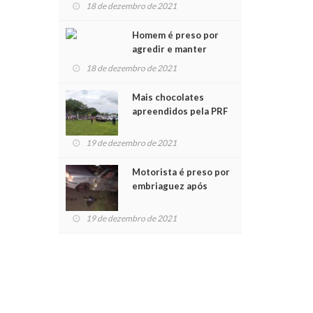
para crianças na
18 de dezembro de 2021
Chegada do Papai Noel
Homem é preso por
agredir e manter
mulher em cárcere
18 de dezembro de 2021
privado
Mais chocolates
apreendidos pela PRF
são entregues a
crianças no Natal
19 de dezembro de 2021
Solidário
Motorista é preso por
embriaguez após
acidente com dois
feridos
19 de dezembro de 2021