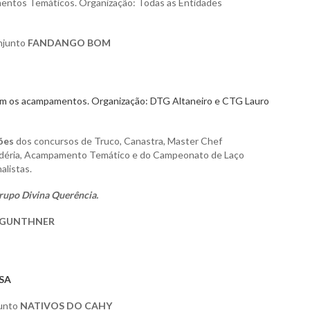
entos Temáticos. Organização: Todas as Entidades
njunto
FANDANGO BOM
s acampamentos. Organização: DTG Altaneiro e CTG Lauro
ões
dos concursos de Truco, Canastra, Master Chef
déria, Acampamento Temático e do Campeonato de Laço
alistas.
rupo Divina Querência.
 GUNTHNER
SA
unto
NATIVOS DO CAHY