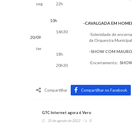
seg
22h
10h
-CAVALGADA EM HOME
16h30
-Solenidade de encer
20/09
da Orquestra Municipal 
ter
-SHOW COM MAURO
18h
-Encerramento:
SHOW
20h30
Compartilhar
Compartilhar no Facebook
GTC Internet agora é Vero
25 de agosto de 2022
0