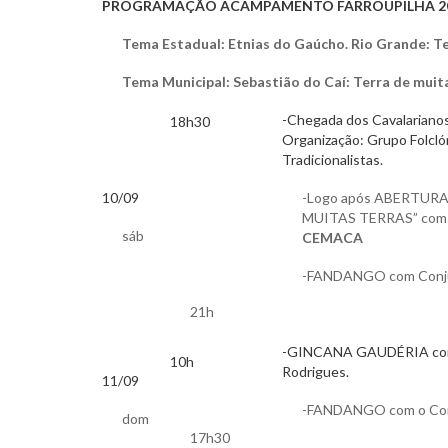
PROGRAMAÇÃO ACAMPAMENTO FARROUPILHA 2
Tema Estadual: Etnias do Gaúcho. Rio Grande: Te
Tema Municipal: Sebastião do Caí: Terra de muit
-Chegada dos Cavalarian
18h30
Organização: Grupo Folclór
Tradicionalistas.
10/09
-Logo após ABERTURA
MUITAS TERRAS” com 
sáb
CEMACA
-FANDANGO com Conj
21h
-GINCANA GAUDÉRIA com o
10h
Rodrigues.
11/09
-FANDANGO com o Co
dom
17h30