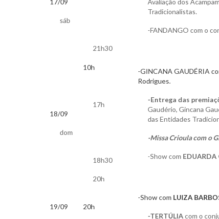
17/09
Avaliação dos Acampam
Tradicionalistas.
sáb
-FANDANGO com o co
21h30
10h
-GINCANA GAUDÉRIA com o
Rodrigues.
-Entrega das premiaç
17h
Gaudério, Gincana Gau
18/09
das Entidades Tradicion
dom
-Missa Crioula com o G
-Show com
EDUARDA
18h30
20h
-Show com
LUIZA BARBO
19/09
20h
-TERTÚLIA
com o conj