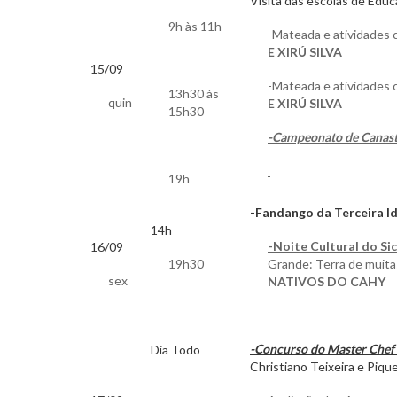
Visita das escolas de Educa
9h às 11h
-Mateada e atividades c
E XIRÚ SILVA
15/09
-Mateada e atividades c
13h30 às
quin
E XIRÚ SILVA
15h30
-Campeonato de Canastr
19h
-Fandango da Terceira 
14h
-Noite Cultural do Si
16/09
19h30
Grande: Terra de muitas
sex
NATIVOS DO CAHY
-Concurso do Master Chef
Dia Todo
Christiano Teixeira e Piq