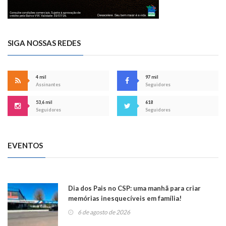
SIGA NOSSAS REDES
4 mil
97 mil
Assinantes
Seguidores
53,6 mil
618
Seguidores
Seguidores
EVENTOS
Dia dos Pais no CSP: uma manhã para criar
memórias inesquecíveis em família!
6 de agosto de 2026