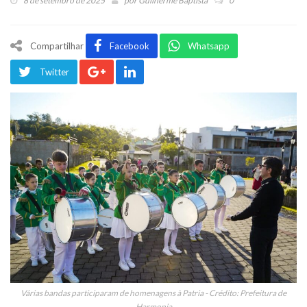
8 de setembro de 2025
por
Guilherme Baptista
0
Compartilhar
Facebook
Whatsapp
Twitter
Várias bandas participaram de homenagens à Patria - Crédito: Prefeitura de
Harmonia