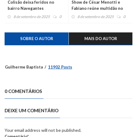
Colisão deixa feridos no
Show de César Menotti e
bairro Navegantes
Fabiano reúne multidão no
Parque do Morangão
8 de setembro de 2025
0
8 de setembro de 2025
0
SOBRE O AUTOR
MAIS DO AUTOR
Guilherme Baptista
11902 Posts
0 COMENTÁRIOS
DEIXE UM COMENTÁRIO
Your email address will not be published.
Comentário*