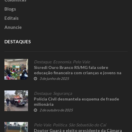
Blogs
Editais
Anuncie
DESTAQUES
Destaque
,
Economia
,
Pelo Vale
Sicredi Ouro Branco RS/MG fala sobre
educação financeira com crianças e jovens na
Semana ENEF
3 de junho de 2025
Destaque
,
Segurança
Polícia Civil desmantela esquema de fraude
milionária
2 de outubro de 2025
Pelo Vale
,
Política
,
São Sebastião do Caí
Doutor Guará e eleito presidente da Câmara