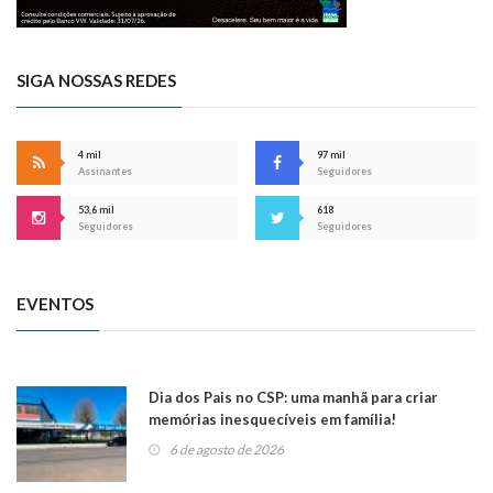
SIGA NOSSAS REDES
4 mil
97 mil
Assinantes
Seguidores
53,6 mil
618
Seguidores
Seguidores
EVENTOS
Dia dos Pais no CSP: uma manhã para criar
memórias inesquecíveis em família!
6 de agosto de 2026