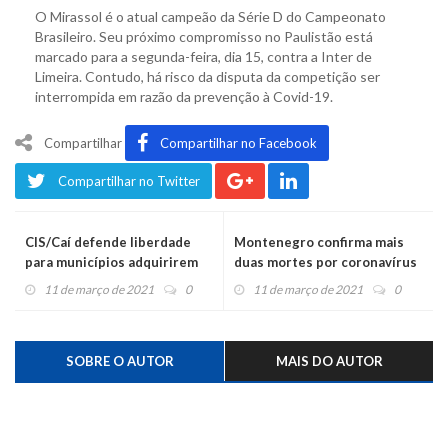
O Mirassol é o atual campeão da Série D do Campeonato
Brasileiro. Seu próximo compromisso no Paulistão está
marcado para a segunda-feira, dia 15, contra a Inter de
Limeira. Contudo, há risco da disputa da competição ser
interrompida em razão da prevenção à Covid-19.
Compartilhar
Compartilhar no Facebook
Compartilhar no Twitter
CIS/Caí defende liberdade
Montenegro confirma mais
para municípios adquirirem
duas mortes por coronavírus
vacinas contra Covid-19
e já são mais de 5 mil casos
11 de março de 2021
0
11 de março de 2021
0
confirmados
SOBRE O AUTOR
MAIS DO AUTOR