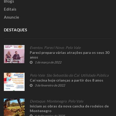
Blogs
Editais
Anuncie
DESTAQUES
Eventos
,
Pareci Novo
,
Pelo Vale
Pareci prepara várias atrações para os seus 30
anos
1 de março de 2022
Pelo Vale
,
São Sebastião do Caí
,
Utilidade Pública
Caí vacina hoje crianças a partir dos 8 anos
3 de fevereiro de 2022
Destaque
,
Montenegro
,
Pelo Vale
Iniciam as obras da nova cancha de rodeios de
Montenegro
6 de fevereiro de 2025