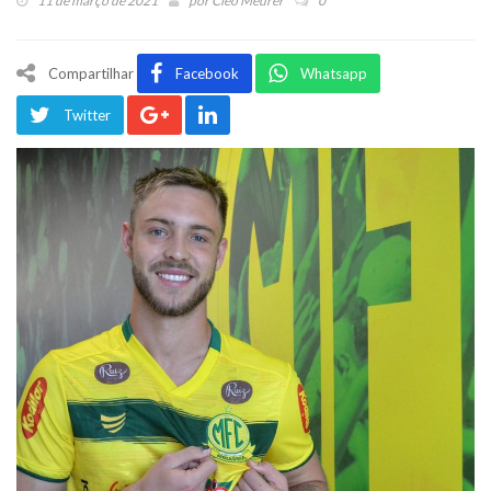
11 de março de 2021
por
Cleo Meurer
0
Compartilhar
Facebook
Whatsapp
Twitter