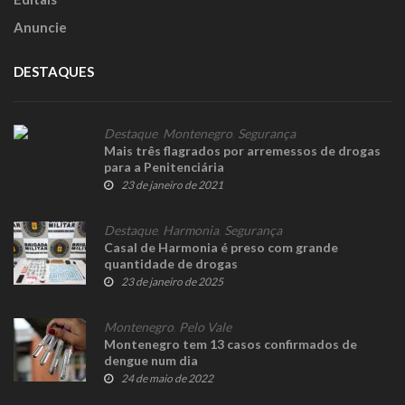
Anuncie
DESTAQUES
Destaque
,
Montenegro
,
Segurança
Mais três flagrados por arremessos de drogas
para a Penitenciária
23 de janeiro de 2021
Destaque
,
Harmonia
,
Segurança
Casal de Harmonia é preso com grande
quantidade de drogas
23 de janeiro de 2025
Montenegro
,
Pelo Vale
Montenegro tem 13 casos confirmados de
dengue num dia
24 de maio de 2022