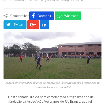
19 de novembro de 2021
por
Guilherme Baptista
0
Compartilhar
Facebook
Whatsapp
Twitter
Jogos comemoram os 30 anos da Associação Veteranos do Rio Branco e os 10
anos do Master - Arquivo/FN
Neste sábado, dia 20, será comemorado o trigésimo ano de
fundação da Associação Veteranos do Rio Branco, que foi