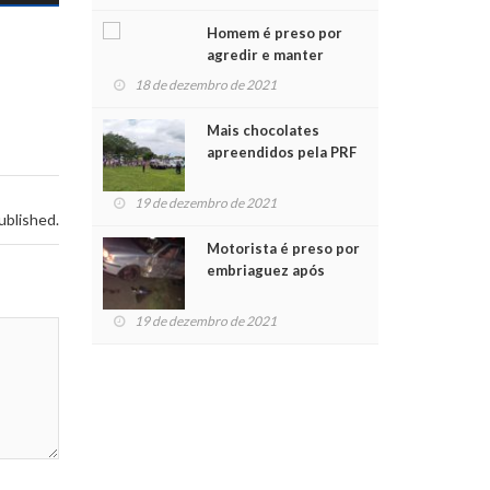
Chegada do Papai Noel
Homem é preso por
agredir e manter
mulher em cárcere
18 de dezembro de 2021
privado
Mais chocolates
apreendidos pela PRF
são entregues a
crianças no Natal
19 de dezembro de 2021
Solidário
ublished.
Motorista é preso por
embriaguez após
acidente com dois
feridos
19 de dezembro de 2021