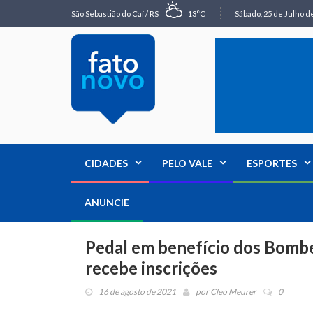
São Sebastião do Caí / RS
13°C
Sábado, 25 de Julho de
CIDADES
PELO VALE
ESPORTES
ANUNCIE
Pedal em benefício dos Bombe
recebe inscrições
16 de agosto de 2021
por
Cleo Meurer
0