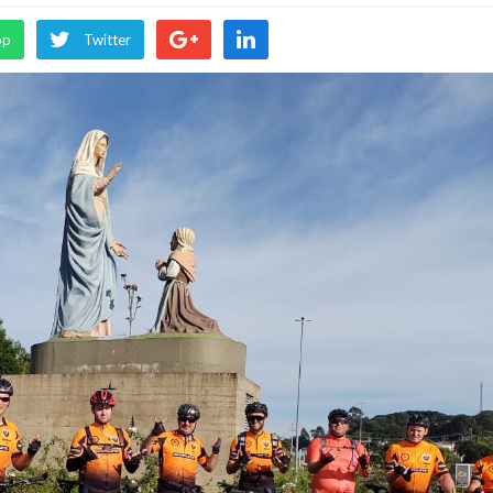
pp
Twitter