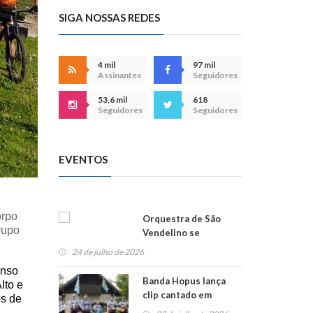
SIGA NOSSAS REDES
4 mil
97 mil
Assinantes
Seguidores
53,6 mil
618
Seguidores
Seguidores
EVENTOS
orpo
Orquestra de São
rupo
Vendelino se
apresenta na
24 de julho de 2026
Alemanha
onso
Banda Hopus lança
lto e
clip cantado em
os de
alemão e inglês