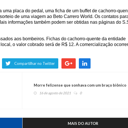
 a uma placa do pedal, uma ficha de um buffet de cachorro-quen
 sorteio de uma viagem ao Beto Carrero World
.
Os contatos par
Mais informações também podem ser obtidas nas páginas do S.
ssados aos bombeiros. Fichas do cachorro-quente da entidade
local, o valor cobrado será de R$ 12. A comercialização ocorre
Compartilhar no Twitter
Morre felizense que sonhava com um braço biônico
16 de agosto de 2021
0
MAIS DO AUTOR