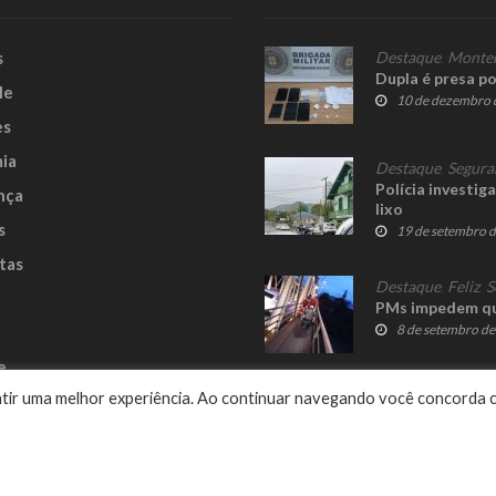
s
Destaque
,
Monte
Dupla é presa po
le
10 de dezembro 
es
ia
Destaque
,
Segura
Polícia investi
nça
lixo
s
19 de setembro 
tas
Destaque
,
Feliz
,
S
PMs impedem que
8 de setembro d
e
rantir uma melhor experiência. Ao continuar navegando você concorda 