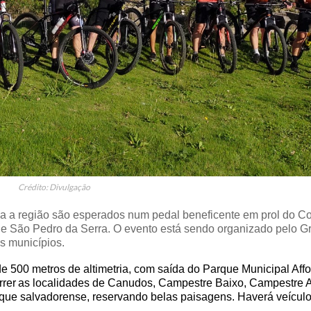
Crédito: Divulgação
oda a região são esperados num pedal beneficente em prol do C
 e São Pedro da Serra. O evento está sendo organizado pelo G
is municípios.
 de 500 metros de altimetria, com saída do Parque Municipal Aff
rrer
as localidades de
Canudos, Campestre Baixo, Campestre A
rque salvadorense, reservando belas paisagens. Haverá veícul