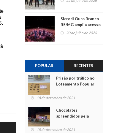
22 de julho de 2026
te
a
Sicredi Ouro Branco
S.
RS/MG amplia acesso
ao show dos 45 anos
20 de julho de 2026
para mais associados
rá
POPULAR
RECENTES
Prisão por tráfico no
Loteamento Popular
18 de dezembro de 2021
Chocolates
apreendidos pela
Polícia são entregues
para crianças na
18 de dezembro de 2021