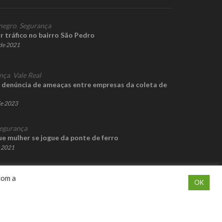
negro
,
Segurança
r tráfico no bairro São Pedro
de 2021
nça
,
Vale Real
ga denúncia de ameaças entre empresas da coleta de
de 2023
egurança
 mulher se jogue da ponte de ferro
e 2021
com a
OK