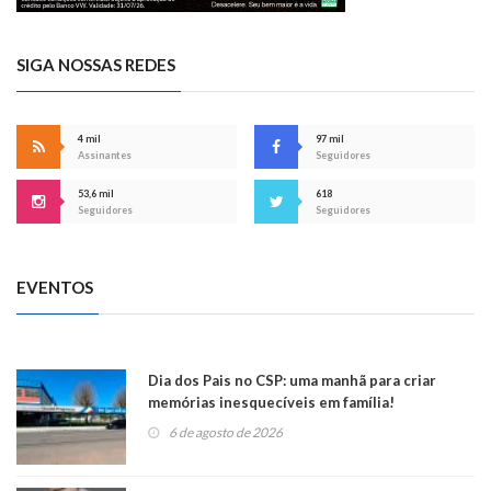
SIGA NOSSAS REDES
4 mil
97 mil
Assinantes
Seguidores
53,6 mil
618
Seguidores
Seguidores
EVENTOS
Dia dos Pais no CSP: uma manhã para criar
memórias inesquecíveis em família!
6 de agosto de 2026