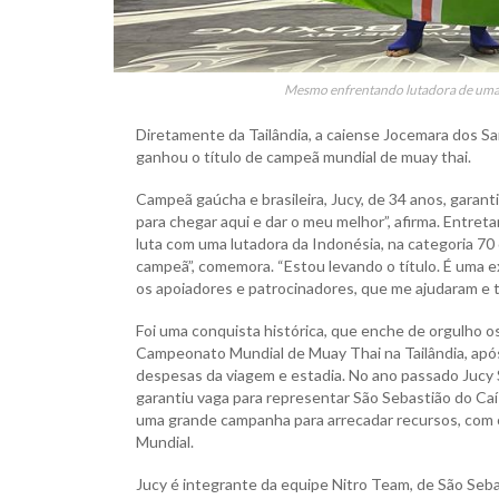
Mesmo enfrentando lutadora de uma cat
Diretamente da Tailândia, a caiense Jocemara dos Sa
ganhou o título de campeã mundial de muay thai.
Campeã gaúcha e brasileira, Jucy, de 34 anos, garanti
para chegar aqui e dar o meu melhor”, afirma. Entreta
luta com uma lutadora da Indonésia, na categoria 70
campeã”, comemora. “Estou levando o título. É uma ex
os apoiadores e patrocinadores, que me ajudaram e t
Foi uma conquista histórica, que enche de orgulho os c
Campeonato Mundial de Muay Thai na Tailândia, após
despesas da viagem e estadia. No ano passado Jucy S
garantiu vaga para representar São Sebastião do Caí 
uma grande campanha para arrecadar recursos, com o
Mundial.
Jucy é integrante da equipe Nitro Team, de São Seba