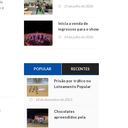
do
projetos em
15 de julho de 2026
o o
Montenegro
Inicia a venda de
ingressos para o show
do Jota Quest nos 45
14 de julho de 2026
anos da Sicredi Ouro
Branco RS/MG
POPULAR
RECENTES
Prisão por tráfico no
Loteamento Popular
18 de dezembro de 2021
m
Chocolates
apreendidos pela
Polícia são entregues