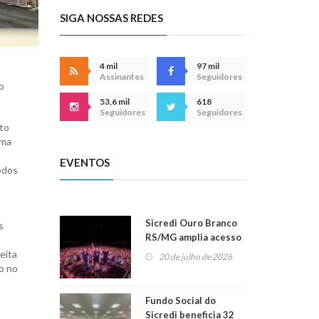
SIGA NOSSAS REDES
4 mil
97 mil
Assinantes
Seguidores
o
53,6 mil
618
Seguidores
Seguidores
ito
uma
EVENTOS
todos
Sicredi Ouro Branco
s
RS/MG amplia acesso
ao show dos 45 anos
eita
20 de julho de 2026
para mais associados
o no
Fundo Social do
Sicredi beneficia 32