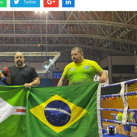
pp
Twitter