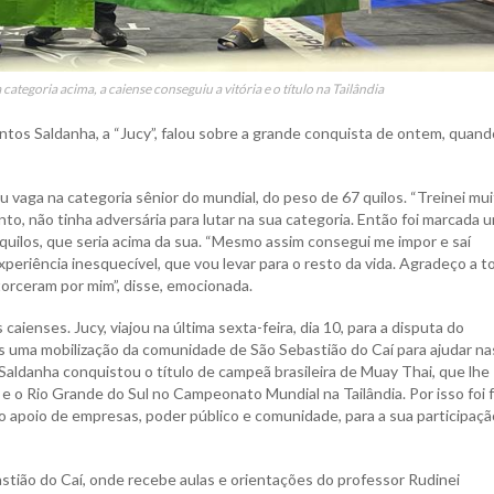
egoria acima, a caiense conseguiu a vitória e o título na Tailândia
ntos Saldanha, a “Jucy”, falou sobre a grande conquista de ontem, quand
u vaga na categoria sênior do mundial, do peso de 67 quilos. “Treinei mu
nto, não tinha adversária para lutar na sua categoria. Então foi marcada 
 quilos, que seria acima da sua. “Mesmo assim consegui me impor e saí
periência inesquecível, que vou levar para o resto da vida. Agradeço a 
orceram por mim”, disse, emocionada.
aienses. Jucy, viajou na última sexta-feira, dia 10, para a disputa do
 uma mobilização da comunidade de São Sebastião do Caí para ajudar na
aldanha conquistou o título de campeã brasileira de Muay Thai, que lhe
e o Rio Grande do Sul no Campeonato Mundial na Tailândia. Por isso foi f
 apoio de empresas, poder público e comunidade, para a sua participaçã
stião do Caí, onde recebe aulas e orientações do professor Rudinei