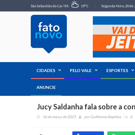
São Sebastião do Caí / RS
19°C
Segunda-feira, 20 de 
CIDADES
PELO VALE
ESPORTES
ANUNCIE
Jucy Saldanha fala sobre a co
16 de março de 2023
por
Guilherme Baptista
0