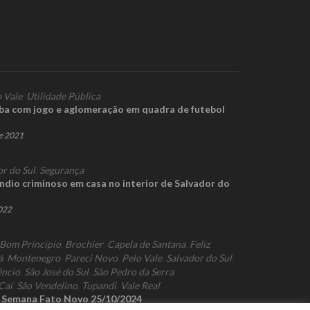
 Vale
,
Utilidade Pública
aba com jogo e aglomeração em quadra de futebol
de 2021
or do Sul
,
Segurança
ndio criminoso em casa no interior de Salvador do
2022
Bom Princípio
,
Brochier
,
Capela de Santana
,
Feliz
,
á
,
Montenegro
,
Pareci Novo
,
Pelo Vale
,
Salvador do Sul
,
êncio
,
São José do Sul
,
São Pedro da Serra
,
Caí
,
São Vendelino
,
Tupandi
,
Vale Real
a Semana Fato Novo 25/10/2024