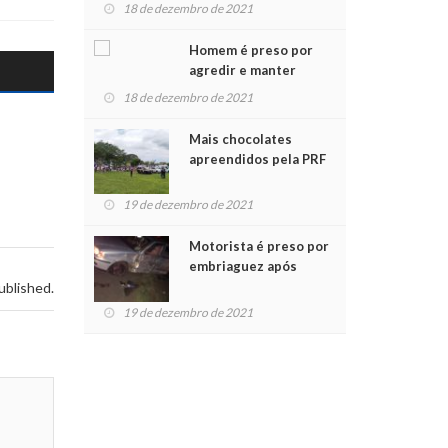
para crianças na
18 de dezembro de 2021
Chegada do Papai Noel
Homem é preso por
agredir e manter
mulher em cárcere
18 de dezembro de 2021
privado
Mais chocolates
apreendidos pela PRF
são entregues a
crianças no Natal
19 de dezembro de 2021
Solidário
Motorista é preso por
embriaguez após
acidente com dois
ublished.
feridos
19 de dezembro de 2021