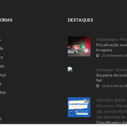
ORIAS
DESTAQUES
s
Montenegro
,
Pelo
Fiscalização ac
le
irregular
27 de fevereiro 
es
ia
Destaque
,
Salvad
nça
Suspeita de incê
Sul
s
16 de junho de 
tas
Alto Feliz
,
Barão
,
Harmonia
,
Marat
São José do Hort
São Sebastião do 
e
Classificados d