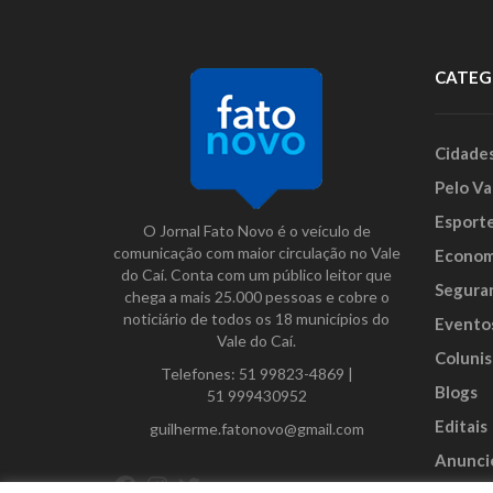
CATEG
Cidade
Pelo Va
Esport
O Jornal Fato Novo é o veículo de
comunicação com maior circulação no Vale
Econom
do Caí. Conta com um público leitor que
Segura
chega a mais 25.000 pessoas e cobre o
noticiário de todos os 18 municípios do
Evento
Vale do Caí.
Colunis
Telefones:
51 99823-4869
|
Blogs
51 999430952
Editais
guilherme.fatonovo@gmail.com
Anunci
Facebook
Instagram
Twitter