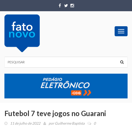
Toggl
navig
Futebol 7 teve jogos no Guarani
11 de julho de 2022
por
Guilherme Baptista
0