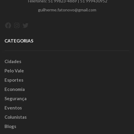
Telefones:
51 99823-4869
|
51 999430952
guilherme.fatonovo@gmail.com
Facebook
Instagram
Twitter
CATEGORIAS
Cidades
Pelo Vale
Esportes
Economia
Segurança
Eventos
Colunistas
Blogs