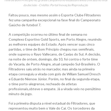
Time de Bom Princípio fez grande campanha no estadual e levou a virada no final
da decisão - Crédito: Portal Inovação/Reprodução
Faltou pouco, mas mesmo assim o Esporte Clube Filtradores
fez uma campanha excepcional na fase final do Campeonato
Gaúcho de futebol 7.
A competição ocorreu no último final de semana no
Complexo Esportivo Gold Sports, em Porto Alegre, reunindo
as melhores equipes do Estado. Após vencer suas cinco
partidas, o time de Bom Princípio chegou nas semifinais,
onde superou o Rayo Vallecano, de Caxias do Sul. A decisão,
na noite de ontem, domingo, dia 10, foi contra o forte time
do Vacaria, de Porto Alegre, atual campeão Sul-Brasileiro. O
Filtradores saiu atrás no marcador, mas ainda na primeira
etapa conseguiu a virada com gols de Wiliam Samuel Dresch
e Eduardo Nienow Júnior. Porém, no final da segunda etapa,
o time porto-alegrense, recheado de atletas
profissionais,obteve o empate. Já a virada veio no penúltimo
minuto de jogo.
Foi a primeira disputa a nível estadual do Filtradores, que
representou muito bem o Vale do Caí. Os torcedores da