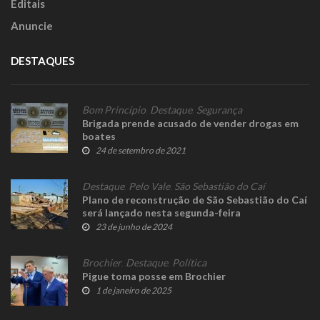
Editais
Anuncie
DESTAQUES
Bom Princípio
,
Destaque
,
Segurança
Brigada prende acusado de vender drogas em
boates
24 de setembro de 2021
Destaque
,
Pelo Vale
,
São Sebastião do Caí
Plano de reconstrução de São Sebastião do Caí
será lançado nesta segunda-feira
23 de junho de 2024
Brochier
,
Destaque
,
Política
Pigue toma posse em Brochier
1 de janeiro de 2025