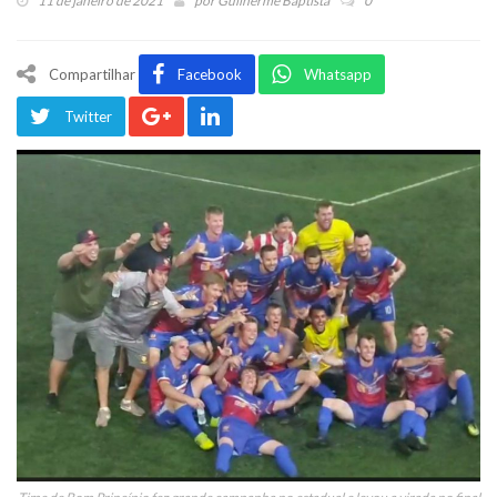
11 de janeiro de 2021
por
Guilherme Baptista
0
Compartilhar
Facebook
Whatsapp
Twitter