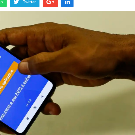
pp
Twitter