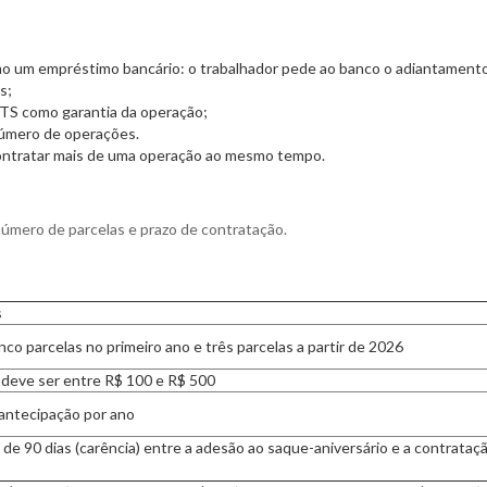
mo um empréstimo bancário: o trabalhador pede ao banco o adiantament
s;
GTS como garantia da operação;
 número de operações.
contratar mais de uma operação ao mesmo tempo.
 número de parcelas e prazo de contratação.
s
co parcelas no primeiro ano e três parcelas a partir de 2026
 deve ser entre R$ 100 e R$ 500
antecipação por ano
de 90 dias (carência) entre a adesão ao saque-aniversário e a contrataç