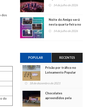
do Jota Quest nos 45
14 de julho de 2026
anos da Sicredi Ouro
Branco RS/MG
o dos
Noite do Amigo será
nesta quarta-feira no
Centro de Cultura de
14 de julho de 2026
São Sebastião do Caí
POPULAR
RECENTES
Prisão por tráfico no
Loteamento Popular
18 de dezembro de 2021
Chocolates
apreendidos pela
ão do
Polícia são entregues