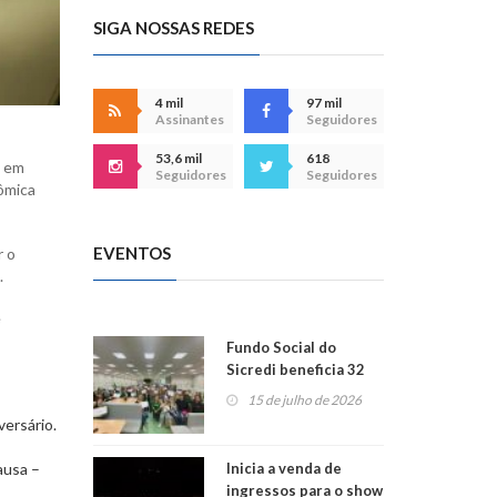
SIGA NOSSAS REDES
4 mil
97 mil
Assinantes
Seguidores
53,6 mil
618
m em
Seguidores
Seguidores
ômica
EVENTOS
r o
.
e
Fundo Social do
Sicredi beneficia 32
projetos em
15 de julho de 2026
Montenegro
ersário.
Inicia a venda de
ausa –
ingressos para o show