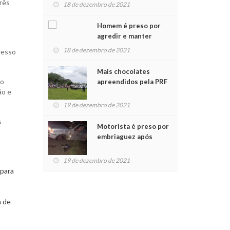
para crianças na
três
18 de dezembro de 2021
Chegada do Papai Noel
Homem é preso por
agredir e manter
mulher em cárcere
18 de dezembro de 2021
cesso
privado
Mais chocolates
 o
apreendidos pela PRF
ão e
são entregues a
crianças no Natal
19 de dezembro de 2021
Solidário
s
Motorista é preso por
embriaguez após
acidente com dois
feridos
19 de dezembro de 2021
 para
a de