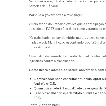
No primeiro ano, o trabalhador poderá antecipar até R$
parcelas de R$ 500).
Por que o governo fez a mudança?
O Ministério do Trabalho explica que a antecipação 
ao saldo do FGTS por tê-lo dado como garantia do e
“O trabalhador, ao ser demitido, muitas vezes se vê 
ministro Luiz Marinho, acrescentando que “além dis
infraestrutura”.
O ministro da Fazenda, Fernando Haddad, também elog
injustiças contra o trabalhador”.
Como ficará a adesão ao saque-aniversário com 
O trabalhador pode consultar seu saldo, optar ou
Android e iOS).
Quem quiser aderir à modalidade deve aguardar 9
Caso o trabalhador seja demitido durante o perí
40%.
Fonte: Agência Brasil