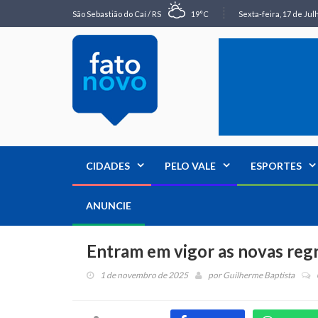
São Sebastião do Caí / RS
19°C
Sexta-feira, 17 de Jul
CIDADES
PELO VALE
ESPORTES
ANUNCIE
Entram em vigor as novas regr
1 de novembro de 2025
por
Guilherme Baptista