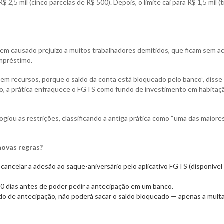
 2,5 mil (cinco parcelas de R$ 500). Depois, o limite cai para R$ 1,5 mil (
tem causado prejuízo a muitos trabalhadores demitidos, que ficam sem a
mpréstimo.
sem recursos, porque o saldo da conta está bloqueado pelo banco”, disse
so, a prática enfraquece o FGTS como fundo de investimento em habitaç
iou as restrições, classificando a antiga prática como “uma das maiore
novas regras?
 cancelar a adesão ao saque-aniversário pelo aplicativo FGTS (disponível
0 dias antes de poder pedir a antecipação em um banco.
odo de antecipação, não poderá sacar o saldo bloqueado — apenas a mult