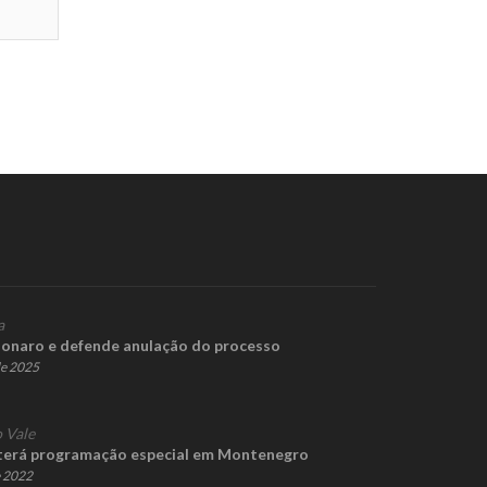
a
sonaro e defende anulação do processo
de 2025
 Vale
terá programação especial em Montenegro
e 2022