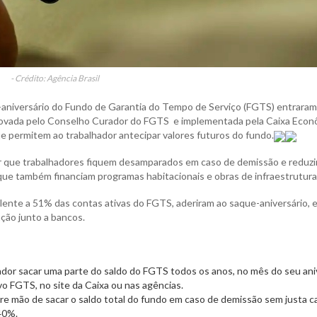
- Crédito: Agência Brasil
e-aniversário do Fundo de Garantia do Tempo de Serviço (FGTS) entrara
provada pelo Conselho Curador do FGTS e implementada pela Caixa Econ
e permitem ao trabalhador antecipar valores futuros do fundo.
tar que trabalhadores fiquem desamparados em caso de demissão e reduzi
ue também financiam programas habitacionais e obras de infraestrutura
lente a 51% das contas ativas do FGTS, aderiram ao saque-aniversário, 
ção junto a bancos.
ador sacar uma parte do saldo do FGTS todos os anos, no mês do seu aniv
ivo FGTS, no site da Caixa ou nas agências.
bre mão de sacar o saldo total do fundo em caso de demissão sem justa c
40%.