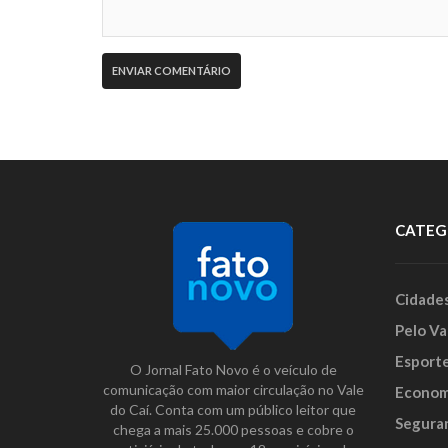
CATEG
Cidade
Pelo Va
Esport
O Jornal Fato Novo é o veículo de
comunicação com maior circulação no Vale
Econom
do Caí. Conta com um público leitor que
Segura
chega a mais 25.000 pessoas e cobre o