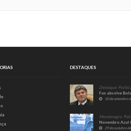
ORIAS
DESTAQUES
s
Destaque
,
Polític
Fux absolve Bol
le
10 de setembro 
es
ia
Montenegro
,
Pelo
Novembro Azul 
nça
29 de outubro d