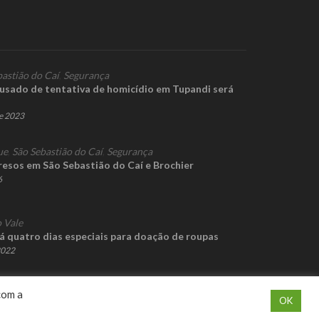
bastião do Caí
,
Segurança
usado de tentativa de homicídio em Tupandi será
e 2023
ue
,
São Sebastião do Caí
,
Segurança
resos em São Sebastião do Caí e Brochier
6
 Vale
 quatro dias especiais para doação de roupas
2022
com a
OK