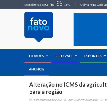
São Sebastião do Caí / RS
16°C
Quinta-feira, 23 de Ju
CIDADES
PELO VALE
ESPORTES
ANUNCIE
Alteração no ICMS da agricult
para a região
8 de fevereiro de 2022
por
Guilherme Baptista
0