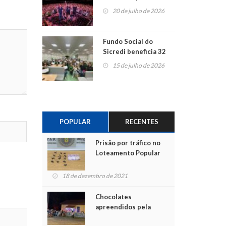
ao show dos 45 anos
20 de julho de 2026
para mais associados
Fundo Social do
Sicredi beneficia 32
projetos em
15 de julho de 2026
Montenegro
POPULAR
RECENTES
Prisão por tráfico no
Loteamento Popular
18 de dezembro de 2021
Chocolates
apreendidos pela
Polícia são entregues