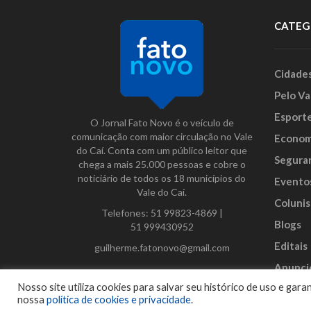
CATEG
Cidade
Pelo Va
Esport
O Jornal Fato Novo é o veículo de
comunicação com maior circulação no Vale
Econom
do Caí. Conta com um público leitor que
Segura
chega a mais 25.000 pessoas e cobre o
noticiário de todos os 18 municípios do
Evento
Vale do Caí.
Colunis
Telefones:
51 99823-4869
|
Blogs
51 999430952
Editais
guilherme.fatonovo@gmail.com
Anunci
Facebook
Instagram
Twitter
Nosso site utiliza cookies para salvar seu histórico de uso e ga
nossa
política de cookies e privacidade
.