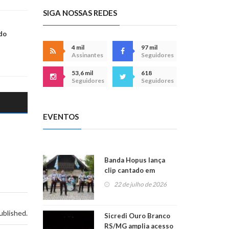
SIGA NOSSAS REDES
do
4 mil
97 mil
Assinantes
Seguidores
53,6 mil
618
Seguidores
Seguidores
EVENTOS
Banda Hopus lança
clip cantado em
alemão e inglês
22 de julho de 2026
ublished.
Sicredi Ouro Branco
RS/MG amplia acesso