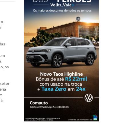
 o
e
das
Bom
á
o, os
 setor
eria
om
nto