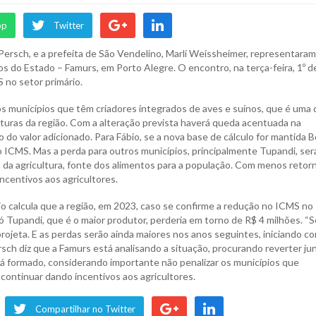
pp
Twitter
 Persch, e a prefeita de São Vendelino, Marlí Weissheimer, representaram
s do Estado – Famurs, em Porto Alegre. O encontro, na terça-feira, 1º d
 no setor primário.
s municípios que têm criadores integrados de aves e suínos, que é uma 
eituras da região. Com a alteração prevista haverá queda acentuada na
 do valor adicionado. Para Fábio, se a nova base de cálculo for mantida 
no ICMS. Mas a perda para outros municípios, principalmente Tupandi, ser
 da agricultura, fonte dos alimentos para a população. Com menos retorn
ncentivos aos agricultores.
o calcula que a região, em 2023, caso se confirme a redução no ICMS no
Só Tupandi, que é o maior produtor, perderia em torno de R$ 4 milhões. “S
rojeta. E as perdas serão ainda maiores nos anos seguintes, iniciando c
ch diz que a Famurs está analisando a situação, procurando reverter ju
á formado, considerando importante não penalizar os municípios que
 continuar dando incentivos aos agricultores.
Compartilhar no Twitter