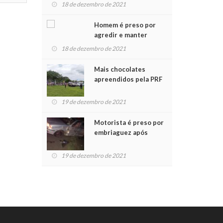
para crianças na
18 de dezembro de 2021
Chegada do Papai Noel
Homem é preso por
agredir e manter
mulher em cárcere
18 de dezembro de 2021
privado
Mais chocolates
apreendidos pela PRF
são entregues a
crianças no Natal
19 de dezembro de 2021
Solidário
Motorista é preso por
embriaguez após
acidente com dois
feridos
19 de dezembro de 2021