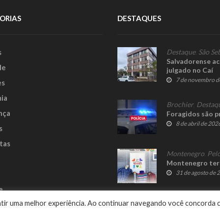
ORIAS
DESTAQUES
s
Destaque
,
São Se
Salvadorense ac
le
julgado no Caí
7 de novembro d
es
ia
Brochier
,
Destaq
nça
Foragidos são p
8 de abril de 202
s
tas
Montenegro
,
Pelo
Montenegro terá
31 de agosto de 
e
rantir uma melhor experiência. Ao continuar navegando você concorda 