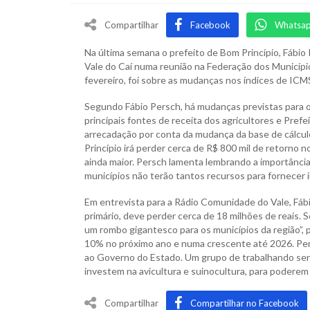
Compartilhar
Facebook
Whatsa
Na última semana o prefeito de Bom Princípio, Fábio
Vale do Caí numa reunião na Federação dos Município
fevereiro, foi sobre as mudanças nos índices de ICMS
Segundo Fábio Persch, há mudanças previstas para o
principais fontes de receita dos agricultores e Pref
arrecadação por conta da mudança da base de cálculo
Princípio irá perder cerca de R$ 800 mil de retorno 
ainda maior. Persch lamenta lembrando a importância
municípios não terão tantos recursos para fornecer i
Em entrevista para a Rádio Comunidade do Vale, Fábi
primário, deve perder cerca de 18 milhões de reais. 
um rombo gigantesco para os municípios da região”, p
10% no próximo ano e numa crescente até 2026. Pers
ao Governo do Estado. Um grupo de trabalhando ser
investem na avicultura e suinocultura, para poderem
Compartilhar
Compartilhar no Facebook